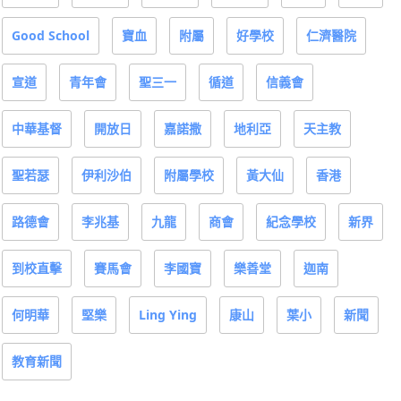
Good School
寶血
附屬
好學校
仁濟醫院
宣道
青年會
聖三一
循道
信義會
中華基督
開放日
嘉諾撒
地利亞
天主教
聖若瑟
伊利沙伯
附屬學校
黃大仙
香港
路德會
李兆基
九龍
商會
紀念學校
新界
到校直擊
賽馬會
李國寶
樂善堂
迦南
何明華
堅樂
Ling Ying
康山
葉小
新聞
教育新聞