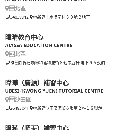
北區
34839912
新界上水吳屋村３９號Ｂ地下
暐晴教育中心
ALYSSA EDUCATION CENTRE
北區
新界粉嶺聯和墟和滿街８號帝庭軒 地下９Ａ號舖
暐曄（廣源）補習中心
UBESI (KWONG YUEN) TUTORIAL CENTRE
沙田區
26483041
新界沙田廣源邨商場第２座１８號舖
暐曄（順天）補習中心