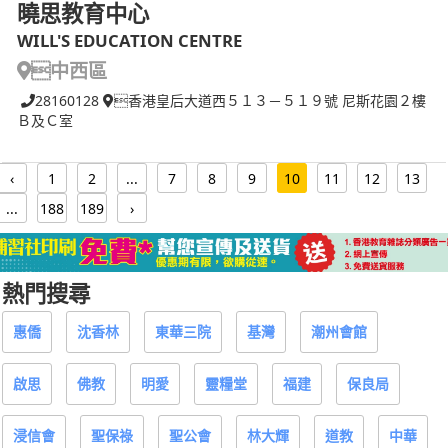
曉思教育中心
WILL'S EDUCATION CENTRE
中西區
28160128
香港皇后大道西５１３－５１９號 尼斯花園２樓
Ｂ及Ｃ室
‹
1
2
...
7
8
9
10
11
12
13
...
188
189
›
熱門搜尋
惠僑
沈香林
東華三院
基灣
潮州會館
啟思
佛教
明愛
靈糧堂
福建
保良局
浸信會
聖保祿
聖公會
林大輝
道教
中華