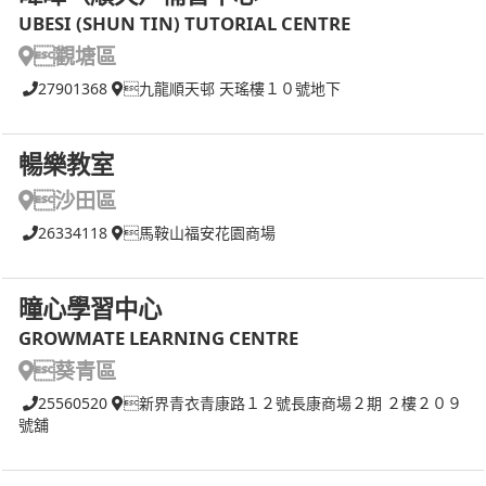
UBESI (SHUN TIN) TUTORIAL CENTRE
觀塘區
27901368
九龍順天邨 天瑤樓１０號地下
暢樂教室
沙田區
26334118
馬鞍山福安花園商場
曈心學習中心
GROWMATE LEARNING CENTRE
葵青區
25560520
新界青衣青康路１２號長康商場２期 ２樓２０９
號舖