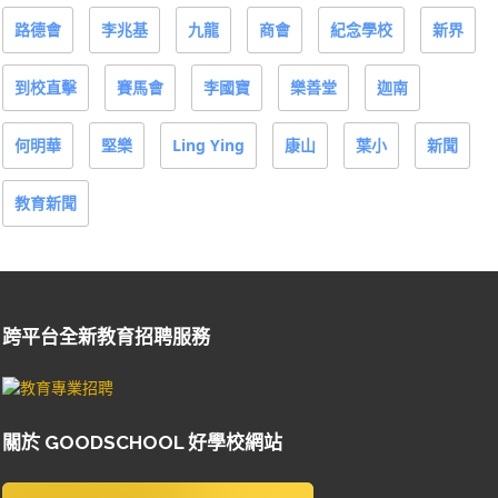
路德會
李兆基
九龍
商會
紀念學校
新界
到校直擊
賽馬會
李國寶
樂善堂
迦南
何明華
堅樂
Ling Ying
康山
葉小
新聞
教育新聞
跨平台全新教育招聘服務
關於 GOODSCHOOL 好學校網站