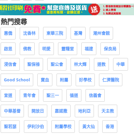
熱門搜尋
惠僑
沈香林
東華三院
基灣
潮州會館
啟思
佛教
明愛
靈糧堂
福建
保良局
浸信會
聖保祿
聖公會
林大輝
道教
中華
Good School
寶血
附屬
好學校
仁濟醫院
宣道
青年會
聖三一
循道
信義會
中華基督
開放日
嘉諾撒
地利亞
天主教
聖若瑟
伊利沙伯
附屬學校
黃大仙
香港