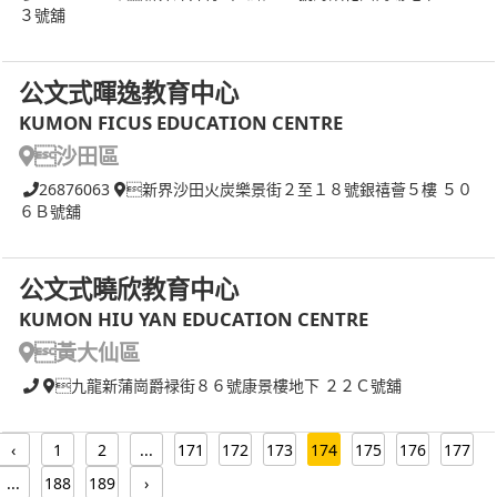
３號舖
公文式暉逸教育中心
KUMON FICUS EDUCATION CENTRE
沙田區
26876063
新界沙田火炭樂景街２至１８號銀禧薈５樓 ５０
６Ｂ號舖
公文式曉欣教育中心
KUMON HIU YAN EDUCATION CENTRE
黃大仙區
九龍新蒲崗爵䘵街８６號康景樓地下 ２２Ｃ號舖
‹
1
2
...
171
172
173
174
175
176
177
...
188
189
›