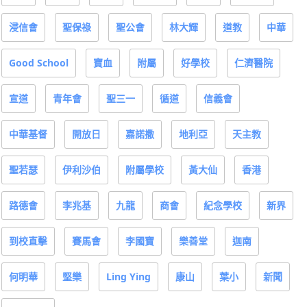
浸信會
聖保祿
聖公會
林大輝
道教
中華
Good School
寶血
附屬
好學校
仁濟醫院
宣道
青年會
聖三一
循道
信義會
中華基督
開放日
嘉諾撒
地利亞
天主教
聖若瑟
伊利沙伯
附屬學校
黃大仙
香港
路德會
李兆基
九龍
商會
紀念學校
新界
到校直擊
賽馬會
李國寶
樂善堂
迦南
何明華
堅樂
Ling Ying
康山
葉小
新聞