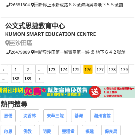
26681804
新界上水新成路８８號海禧廣場地下５５號舖
公文式思捷教育中心
KUMON SMART EDUCATION CENTRE
沙田區
26479889
新界沙田第一城置富第一城‧樂 地下Ｇ４２號舖
‹
1
2
...
173
174
175
176
177
178
179
...
188
189
›
熱門搜尋
惠僑
沈香林
東華三院
基灣
潮州會館
啟思
佛教
明愛
靈糧堂
福建
保良局