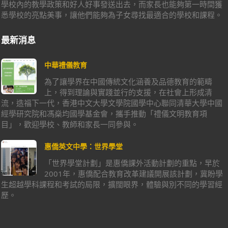
學校內的教學政策和好人好事發送出去，而家長也能夠第一時間獲
悉學校的亮點美事，讓他們能夠為子女尋找最適合的學校和課程。
最新消息
中華禮儀教育
為了讓學界在中國傳統文化涵養及品德教育的範疇
上，得到理論與實踐並行的支援，在社會上形成清
流，造福下一代，香港中文大學文學院國學中心聯同清華大學中國
經學研究院和馮燊均國學基金會，攜手推動「禮儀文明教育項
目」，歡迎學校、教師和家長一同參與。
惠僑英文中學：世界學堂
「世界學堂計劃」是惠僑課外活動計劃的重點，早於
2001年，惠僑配合教育改革建議開展該計劃，冀盼學
生超越學科課程和考試的局限，擴闊眼界，體驗與別不同的學習經
歷。