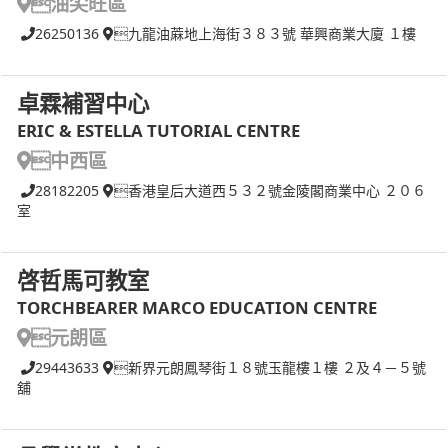
油尖旺區
26250136
九龍油蔴地上海街３８３號 華興商業大廈 １樓
卓霖補習中心
ERIC & ESTELLA TUTORIAL CENTRE
中西區
28182205
香港皇后大道西５３２號金陵閣商業中心 ２０６
室
啓哲馬可教室
TORCHBEARER MARCO EDUCATION CENTRE
元朗區
29443633
新界元朗鳳琴街１８號玉龍樓１樓 ２及４－５號
舖