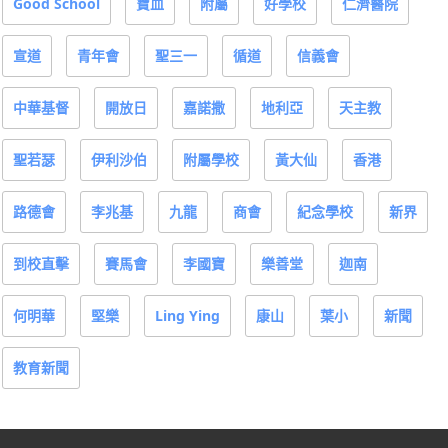
Good School
寶血
附屬
好學校
仁濟醫院
宣道
青年會
聖三一
循道
信義會
中華基督
開放日
嘉諾撒
地利亞
天主教
聖若瑟
伊利沙伯
附屬學校
黃大仙
香港
路德會
李兆基
九龍
商會
紀念學校
新界
到校直擊
賽馬會
李國寶
樂善堂
迦南
何明華
堅樂
Ling Ying
康山
葉小
新聞
教育新聞