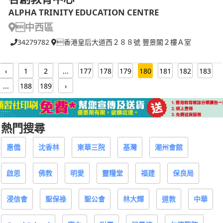
ALPHA TRINITY EDUCATION CENTRE
中西區
34279782
香港皇后大道西２８８號 豐景閣２樓Ａ室
‹
1
2
...
177
178
179
180
181
182
183
...
188
189
›
熱門搜尋
惠僑
沈香林
東華三院
基灣
潮州會館
啟思
佛教
明愛
靈糧堂
福建
保良局
浸信會
聖保祿
聖公會
林大輝
道教
中華