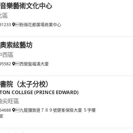
音樂藝術文化中心
北區
31233
粉嶺花都廣場商業中心
奧索絃藝坊
中西區
95582
西營盤福滿大廈
書院（太子分校）
TON COLLEGE (PRINCE EDWARD)
油尖旺區
64688
九龍彌敦道７８９號健峯保險大廈 ５字樓
室