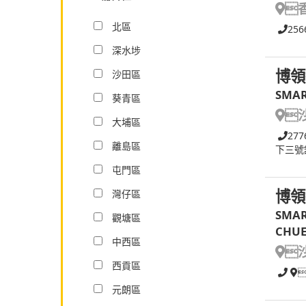

北區
256
深水埗
博領
沙田區
SMAR
葵青區

大埔區
277
離島區
下三號
屯門區
博領
灣仔區
SMAR
觀塘區
CHUE
中西區

西貢區
元朗區