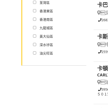
荃灣區
卡巴
香港東區

香港南區
268
九龍城區
卡斯
黃大仙區

深水埗區
255
油尖旺區
卡頓
CARL

395
５０１