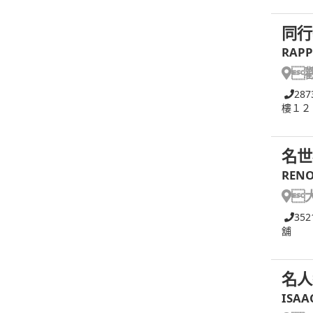
同行
RAPP

287
樓１２
名世
RENO

352
舖
名人
ISAA