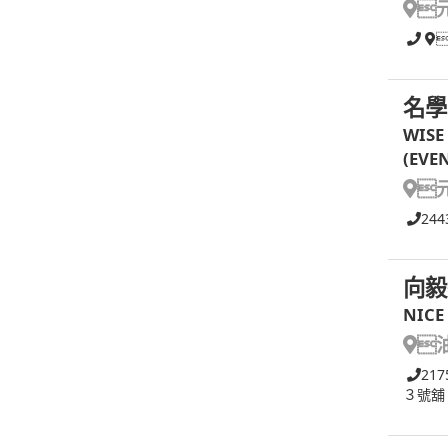

名學
WISE
(EVE

244
向毅
NICE

217
３號舖