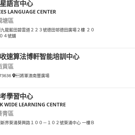
星語言中心
IES LANGUAGE CENTER
觀塘區
九龍藍田碧雲道２２３號德田邨德田廣場２樓 ２０
０４號舖
收速算法博軒智能培訓中心
西貢區
73636
將軍澳南豐廣場
考學習中心
K WIDE LEARNING CENTRE
葵青區
新界葵涌葵興路１００－１０２號葵涌中心 一樓Ｂ