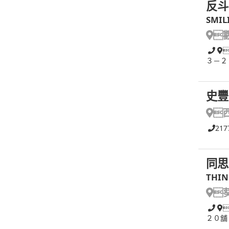
反斗
SMIL

３－２
史豐

217
同思
THIN

２０舖