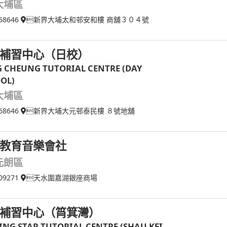
大埔區
68646
新界大埔太和邨安和樓 商舖３０４號
補習中心（日校）
 CHEUNG TUTORIAL CENTRE (DAY
OL)
大埔區
68646
新界大埔大元邨泰民樓 ８號地舖
教育音樂會社
元朗區
09271
天水圍嘉湖銀座商場
補習中心（筲箕灣）
ING STAR TUTORIAL CENTRE (SHAU KEI