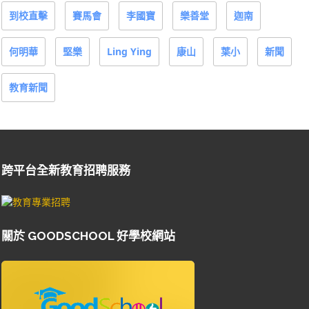
到校直擊
賽馬會
李國寶
樂善堂
迦南
何明華
堅樂
Ling Ying
康山
葉小
新聞
教育新聞
跨平台全新教育招聘服務
關於 GOODSCHOOL 好學校網站