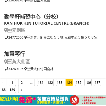
23638243
鑽石山紫鳳樓
勤學軒補習中心（分校）
KAN HOK HIN TUTORIAL CENTRE (BRANCH)
元朗區
24772506
新界元朗壽富街５５號 元朗中心５樓５０８室
加慧琴行
黃大仙區
34269196
黃大仙竹園南鋛
‹
1
2
...
181
182
183
184
185
186
187
188
189
›