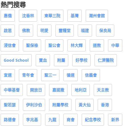
熱門搜尋
惠僑
沈香林
東華三院
基灣
潮州會館
啟思
佛教
明愛
靈糧堂
福建
保良局
浸信會
聖保祿
聖公會
林大輝
道教
中華
Good School
寶血
附屬
好學校
仁濟醫院
宣道
青年會
聖三一
循道
信義會
中華基督
開放日
嘉諾撒
地利亞
天主教
聖若瑟
伊利沙伯
附屬學校
黃大仙
香港
路德會
李兆基
九龍
商會
紀念學校
新界