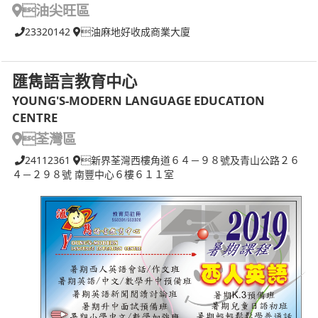
油尖旺區
23320142
油麻地好收成商業大廈
匯雋語言教育中心
YOUNG'S-MODERN LANGUAGE EDUCATION
CENTRE
荃灣區
24112361
新界荃灣西樓角道６４－９８號及青山公路２６
４－２９８號 南豐中心６樓６１１室