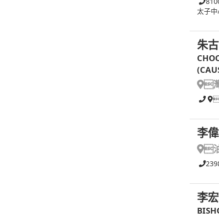
810
太子中
朱古
CHOC
(CAU

李偉

239
李宏
BISH