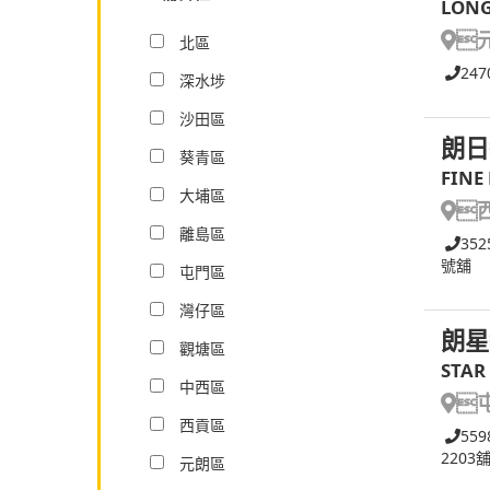
LONG

北區
247
深水埗
沙田區
朗日
葵青區
FINE
大埔區

離島區
352
號舖
屯門區
灣仔區
朗星
觀塘區
STAR
中西區

西貢區
559
2203
元朗區