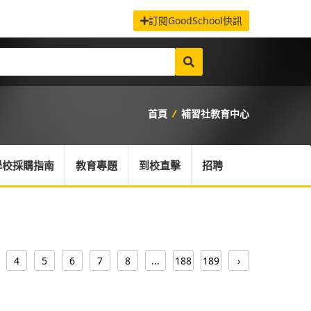
訂閱GoodSchool快訊
首頁
/
補習社教育中心
學校採購指南
教育專題
到校直擊
招聘
4
5
6
7
8
...
188
189
›