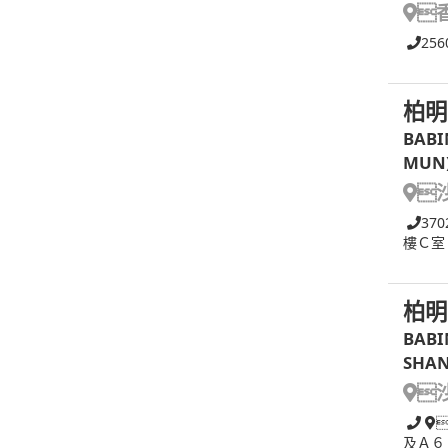

256
柏明
BABI
MUN

370
樓Ｃ室
柏明
BABI
SHAN

及Ａ６