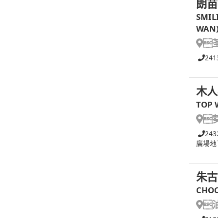
朗苗
SMIL
WAN

241
木人
TOP 

243
廣場地
朱古
CHOC
