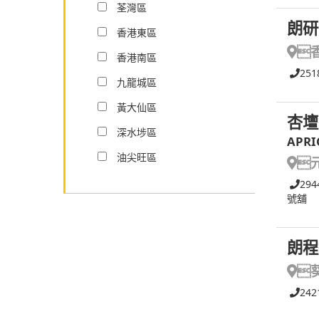
荃灣區
朗研
香港東區

香港南區
251
九龍城區
黃大仙區
杏壇
深水埗區
APRI
油尖旺區

294
號舖
朗程

242