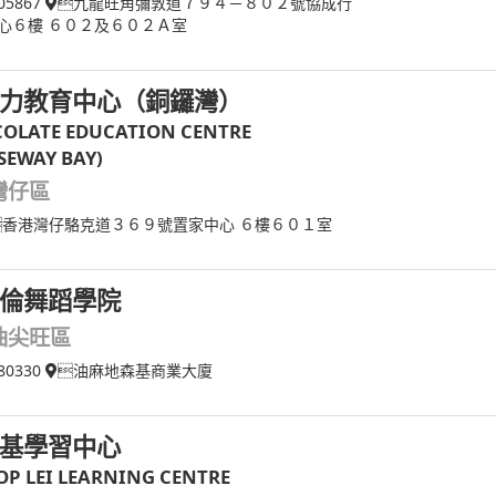
05867
九龍旺角彌敦道７９４－８０２號協成行
心６樓 ６０２及６０２Ａ室
力教育中心（銅鑼灣）
OLATE EDUCATION CENTRE
SEWAY BAY)
灣仔區
香港灣仔駱克道３６９號置家中心 ６樓６０１室
倫舞蹈學院
油尖旺區
80330
油麻地森基商業大廈
基學習中心
OP LEI LEARNING CENTRE