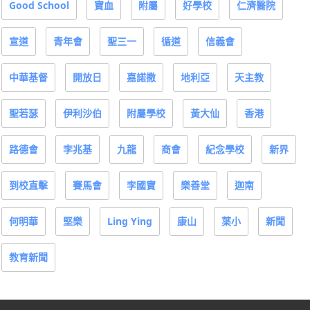
Good School
寶血
附屬
好學校
仁濟醫院
宣道
青年會
聖三一
循道
信義會
中華基督
開放日
嘉諾撒
地利亞
天主教
聖若瑟
伊利沙伯
附屬學校
黃大仙
香港
路德會
李兆基
九龍
商會
紀念學校
新界
到校直擊
賽馬會
李國寶
樂善堂
迦南
何明華
堅樂
Ling Ying
康山
葉小
新聞
教育新聞