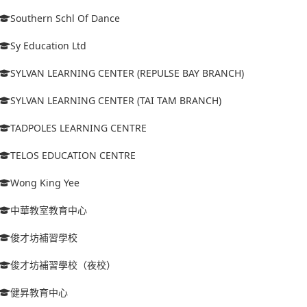
Southern Schl Of Dance
Sy Education Ltd
SYLVAN LEARNING CENTER (REPULSE BAY BRANCH)
SYLVAN LEARNING CENTER (TAI TAM BRANCH)
TADPOLES LEARNING CENTRE
TELOS EDUCATION CENTRE
Wong King Yee
中華教室教育中心
俊才坊補習學校
俊才坊補習學校（夜校）
健昇教育中心