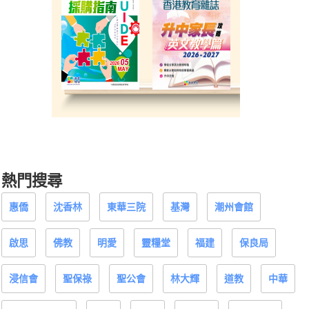
熱門搜尋
惠僑
沈香林
東華三院
基灣
潮州會館
啟思
佛教
明愛
靈糧堂
福建
保良局
浸信會
聖保祿
聖公會
林大輝
道教
中華