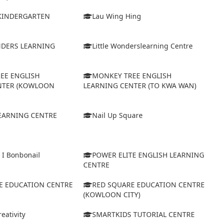
 KINDERGARTEN
Lau Wing Hing
NDERS LEARNING
Little Wonderslearning Centre
EE ENGLISH
MONKEY TREE ENGLISH
NTER (KOWLOON
LEARNING CENTER (TO KWA WAN)
EARNING CENTRE
Nail Up Square
 I Bonbonail
POWER ELITE ENGLISH LEARNING
CENTRE
E EDUCATION CENTRE
RED SQUARE EDUCATION CENTRE
(KOWLOON CITY)
eativity
SMARTKIDS TUTORIAL CENTRE