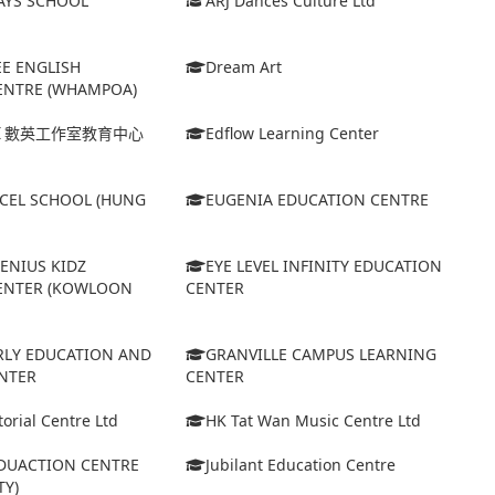
AYS SCHOOL
ARJ Dances Culture Ltd
EE ENGLISH
Dream Art
ENTRE (WHAMPOA)
Ｉ數英工作室教育中心
Edflow Learning Center
XCEL SCHOOL (HUNG
EUGENIA EDUCATION CENTRE
GENIUS KIDZ
EYE LEVEL INFINITY EDUCATION
ENTER (KOWLOON
CENTER
ARLY EDUCATION AND
GRANVILLE CAMPUS LEARNING
NTER
CENTER
orial Centre Ltd
HK Tat Wan Music Centre Ltd
EDUACTION CENTRE
Jubilant Education Centre
TY)