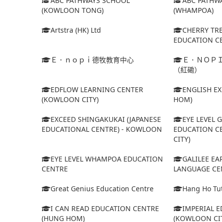
ABC PATHWAYS SCHOOL
ABC PATHW
(KOWLOON TONG)
(WHAMPOA)
Artstra (HK) Ltd
CHERRY TR
EDUCATION C
Ｅ．ｎｏｐｉ德牧教育中心
Ｅ．ＮＯＰ
（紅磡）
EDFLOW LEARNING CENTER
ENGLISH E
(KOWLOON CITY)
HOM)
EXCEED SHINGAKUKAI (JAPANESE
EYE LEVEL 
EDUCATIONAL CENTRE) - KOWLOON
EDUCATION C
CITY)
EYE LEVEL WHAMPOA EDUCATION
GALILEE E
CENTRE
LANGUAGE CE
Great Genius Education Centre
Hang Ho Tut
I CAN READ EDUCATION CENTRE
IMPERIAL 
(HUNG HOM)
(KOWLOON CI