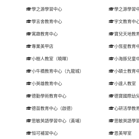
學之源學習中心
學之源學習
學言舍教育中心
宇文教育中
寓趣教育中心
寶兒天地教
專業美甲店
小恆星教育
小樹人教室（曉暉）
小海豚兒童
小牛橋教育中心（九龍城）
小碩士教育
小英雄教育中心
小達人教室
德勤學術教育中心
德寶國際幼
德苗教育中心（啟德）
心研活學教
思敏英語學習中心（黃埔）
思敏英語學
恒可補習中心
恩美琴室