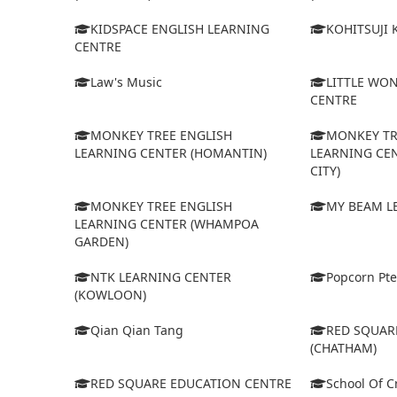
KIDSPACE ENGLISH LEARNING
KOHITSUJI
CENTRE
Law's Music
LITTLE WO
CENTRE
MONKEY TREE ENGLISH
MONKEY TR
LEARNING CENTER (HOMANTIN)
LEARNING CE
CITY)
MONKEY TREE ENGLISH
MY BEAM L
LEARNING CENTER (WHAMPOA
GARDEN)
NTK LEARNING CENTER
Popcorn Pte
(KOWLOON)
Qian Qian Tang
RED SQUAR
(CHATHAM)
RED SQUARE EDUCATION CENTRE
School Of Cr