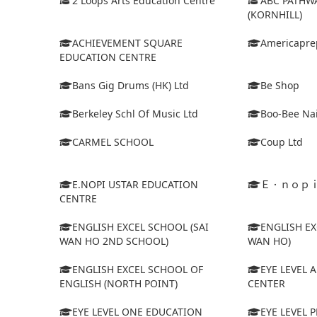
2 Loops Arts Education Centre
ABC PATHW
(KORNHILL)
ACHIEVEMENT SQUARE
Americapre
EDUCATION CENTRE
Bans Gig Drums (HK) Ltd
Be Shop
Berkeley Schl Of Music Ltd
Boo-Bee Na
CARMEL SCHOOL
Coup Ltd
E.NOPI USTAR EDUCATION
Ｅ．ｎｏｐ
CENTRE
ENGLISH EXCEL SCHOOL (SAI
ENGLISH EX
WAN HO 2ND SCHOOL)
WAN HO)
ENGLISH EXCEL SCHOOL OF
EYE LEVEL 
ENGLISH (NORTH POINT)
CENTER
EYE LEVEL ONE EDUCATION
EYE LEVEL