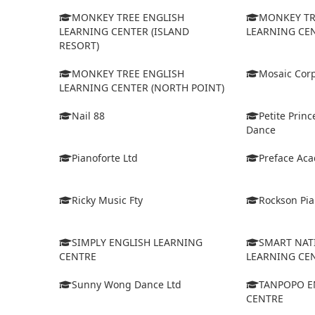
MONKEY TREE ENGLISH
MONKEY TR
LEARNING CENTER (ISLAND
LEARNING CEN
RESORT)
MONKEY TREE ENGLISH
Mosaic Corp
LEARNING CENTER (NORTH POINT)
Nail 88
Petite Prin
Dance
Pianoforte Ltd
Preface Ac
Ricky Music Fty
Rockson Pia
SIMPLY ENGLISH LEARNING
SMART NAT
CENTRE
LEARNING CE
Sunny Wong Dance Ltd
TANPOPO E
CENTRE