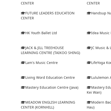
CENTER
CENTER
FUTURE LEADERS EDUCATION
Handsup Na
CENTER
HK Youth Ballet Ltd
Idea Music
JACK & JILL TREEHOUSE
JC Music & 
LEARNING CENTRE (TAIKOO SHING)
Lam's Music Centre
LifeYoga Ko
Living Word Education Centre
Lululemon 
Mastery Education Centre (Java)
Mastery Edu
Kei Wan)
MEADOW ENGLISH LEARNING
Modern Bach
CENTER (KORNHILL)
Hau)