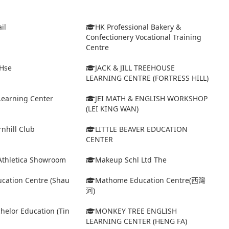
il
HK Professional Bakery &
Confectionery Vocational Training
Centre
 Hse
JACK & JILL TREEHOUSE
LEARNING CENTRE (FORTRESS HILL)
Learning Center
JEI MATH & ENGLISH WORKSHOP
(LEI KING WAN)
rnhill Club
LITTLE BEAVER EDUCATION
CENTER
Athletica Showroom
Makeup Schl Ltd The
cation Centre (Shau
Mathome Education Centre(西灣
河)
elor Education (Tin
MONKEY TREE ENGLISH
LEARNING CENTER (HENG FA)