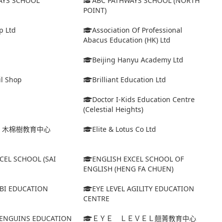
AYS SCHOOL
ABC PATHWAYS SCHOOL (NORTH
POINT)
p Ltd
Association Of Professional
Abacus Education (HK) Ltd
Beijing Hanyu Academy Ltd
il Shop
Brilliant Education Ltd
Doctor I-Kids Education Centre
(Celestial Heights)
ｉ木棉樹教育中心
Elite & Lotus Co Ltd
CEL SCHOOL (SAI
ENGLISH EXCEL SCHOOL OF
ENGLISH (HENG FA CHUEN)
ABI EDUCATION
EYE LEVEL AGILITY EDUCATION
CENTRE
 PENGUINS EDUCATION
ＥＹＥ ＬＥＶＥＬ翹菁教育中心