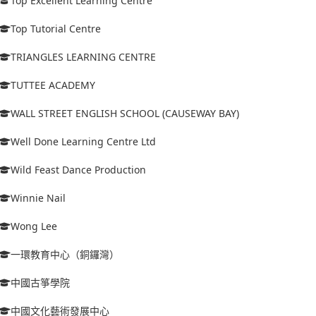
Top Excellent Learning Centre
Top Tutorial Centre
TRIANGLES LEARNING CENTRE
TUTTEE ACADEMY
WALL STREET ENGLISH SCHOOL (CAUSEWAY BAY)
Well Done Learning Centre Ltd
Wild Feast Dance Production
Winnie Nail
Wong Lee
一環教育中心（銅鑼灣）
中國古箏學院
中國文化藝術發展中心