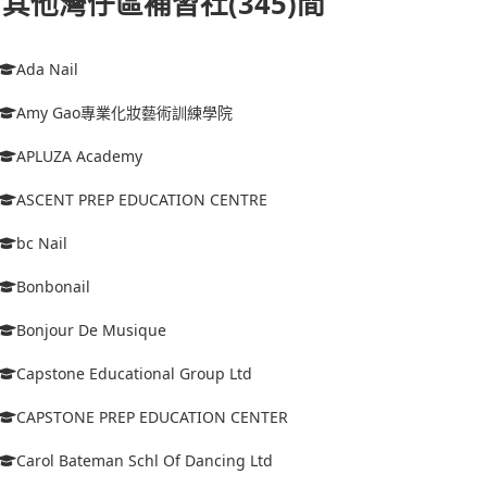
其他灣仔區補習社(345)間
Ada Nail
Amy Gao專業化妝藝術訓練學院
APLUZA Academy
ASCENT PREP EDUCATION CENTRE
bc Nail
Bonbonail
Bonjour De Musique
Capstone Educational Group Ltd
CAPSTONE PREP EDUCATION CENTER
Carol Bateman Schl Of Dancing Ltd