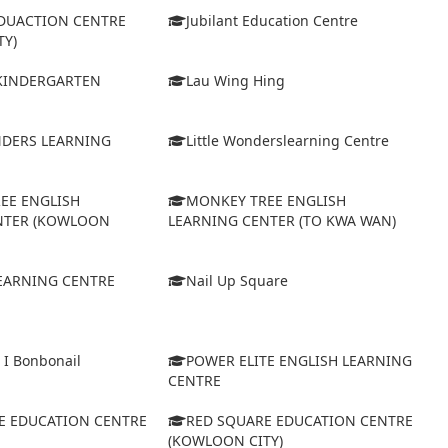
EDUACTION CENTRE
Jubilant Education Centre
TY)
 KINDERGARTEN
Lau Wing Hing
NDERS LEARNING
Little Wonderslearning Centre
EE ENGLISH
MONKEY TREE ENGLISH
NTER (KOWLOON
LEARNING CENTER (TO KWA WAN)
EARNING CENTRE
Nail Up Square
 I Bonbonail
POWER ELITE ENGLISH LEARNING
CENTRE
E EDUCATION CENTRE
RED SQUARE EDUCATION CENTRE
(KOWLOON CITY)