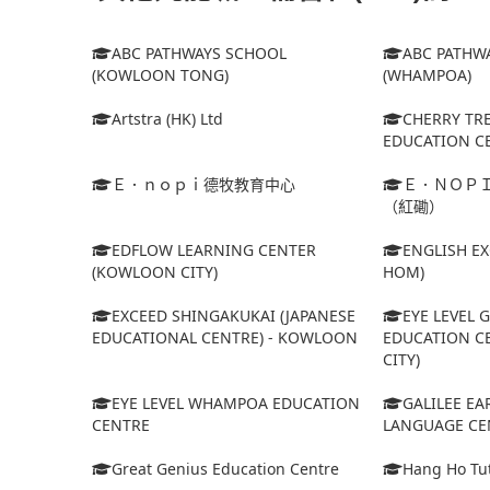
ABC PATHWAYS SCHOOL
ABC PATHW
(KOWLOON TONG)
(WHAMPOA)
Artstra (HK) Ltd
CHERRY TR
EDUCATION C
Ｅ．ｎｏｐｉ德牧教育中心
Ｅ．ＮＯＰ
（紅磡）
EDFLOW LEARNING CENTER
ENGLISH E
(KOWLOON CITY)
HOM)
EXCEED SHINGAKUKAI (JAPANESE
EYE LEVEL 
EDUCATIONAL CENTRE) - KOWLOON
EDUCATION C
CITY)
EYE LEVEL WHAMPOA EDUCATION
GALILEE E
CENTRE
LANGUAGE CE
Great Genius Education Centre
Hang Ho Tut