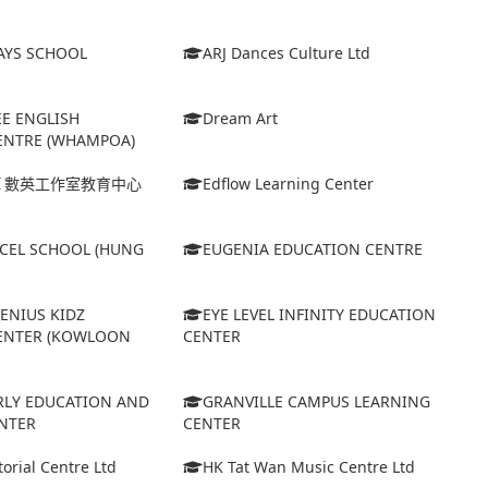
AYS SCHOOL
ARJ Dances Culture Ltd
EE ENGLISH
Dream Art
ENTRE (WHAMPOA)
Ｉ數英工作室教育中心
Edflow Learning Center
XCEL SCHOOL (HUNG
EUGENIA EDUCATION CENTRE
GENIUS KIDZ
EYE LEVEL INFINITY EDUCATION
ENTER (KOWLOON
CENTER
ARLY EDUCATION AND
GRANVILLE CAMPUS LEARNING
NTER
CENTER
orial Centre Ltd
HK Tat Wan Music Centre Ltd