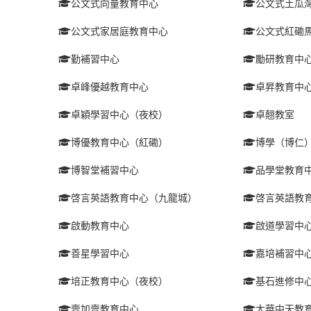
公文式向量教育中心
公文式土瓜
公文式家居庭教育中心
公文式紅磡
勤補習中心
勵研教育中
卓峰優越教育中心
卓昇教育中
卓穎學習中心（夜校）
卓翹教室
博優教育中心（紅磡）
博學（博仁
博智堂補習中心
品學堂教育
啓言英語教育中心（九龍城）
啓言英語教
啟動教育中心
啟道學習中
善星學習中心
嘉培補習中
培正教育中心（夜校）
基石進修中
壹加壹教育中心
大華中天教