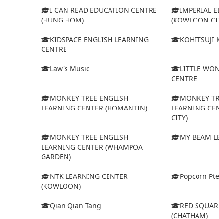
I CAN READ EDUCATION CENTRE
IMPERIAL 
(HUNG HOM)
(KOWLOON CI
KIDSPACE ENGLISH LEARNING
KOHITSUJI
CENTRE
Law's Music
LITTLE WO
CENTRE
MONKEY TREE ENGLISH
MONKEY TR
LEARNING CENTER (HOMANTIN)
LEARNING CE
CITY)
MONKEY TREE ENGLISH
MY BEAM L
LEARNING CENTER (WHAMPOA
GARDEN)
NTK LEARNING CENTER
Popcorn Pte
(KOWLOON)
Qian Qian Tang
RED SQUAR
(CHATHAM)