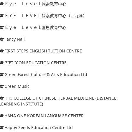
Ｅｙｅ Ｌｅｖｅｌ探索教育中心
ＥＹＥ ＬＥＶＥＬ探索教育中心（西九匯）
Ｅｙｅ Ｌｅｖｅｌ靈思教育中心
Fancy Nail
FIRST STEPS ENGLISH TUITION CENTRE
GIFT ICON EDUCATION CENTRE
Green Forest Culture & Arts Education Ltd
Green Music
H.K. COLLEGE OF CHINESE HERBAL MEDICINE (DISTANCE
LEARNING INSTITUTE)
HANA ONE KOREAN LANGUAGE CENTER
Happy Seeds Education Centre Ltd