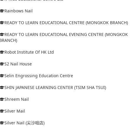
Rainbows Nail
READY TO LEARN EDUCATIONAL CENTRE (MONGKOK BRANCH)
READY TO LEARN EDUCATIONAL EVENING CENTRE (MONGKOK
BRANCH)
Robot Institute Of HK Ltd
S2 Nail House
Selin Engrossing Education Centre
SHIN JAPANESE LEARNING CENTER (TSIM SHA TSUI)
Shreem Nail
Silver Mail
Silver Nail (尖沙咀店)