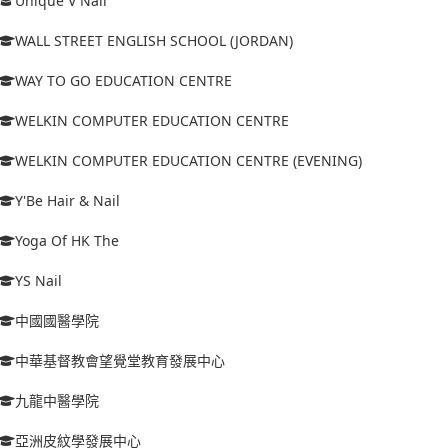
Unique V Nail
WALL STREET ENGLISH SCHOOL (JORDAN)
WAY TO GO EDUCATION CENTRE
WELKIN COMPUTER EDUCATION CENTRE
WELKIN COMPUTER EDUCATION CENTRE (EVENING)
Y'Be Hair & Nail
Yoga Of HK The
YS Nail
中國國醫學院
中華基督教會望覺堂教育發展中心
九龍中醫學院
亞洲皮紋學發展中心