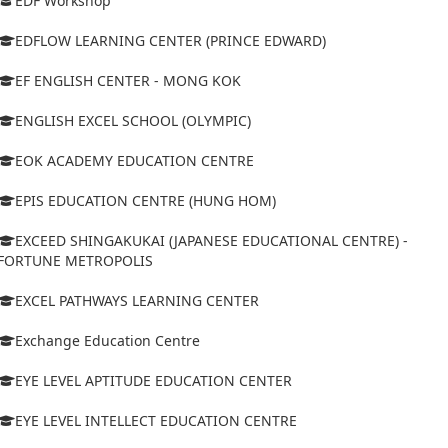
EDF Workshop
EDFLOW LEARNING CENTER (PRINCE EDWARD)
EF ENGLISH CENTER - MONG KOK
ENGLISH EXCEL SCHOOL (OLYMPIC)
EOK ACADEMY EDUCATION CENTRE
EPIS EDUCATION CENTRE (HUNG HOM)
EXCEED SHINGAKUKAI (JAPANESE EDUCATIONAL CENTRE) -
FORTUNE METROPOLIS
EXCEL PATHWAYS LEARNING CENTER
Exchange Education Centre
EYE LEVEL APTITUDE EDUCATION CENTER
EYE LEVEL INTELLECT EDUCATION CENTRE