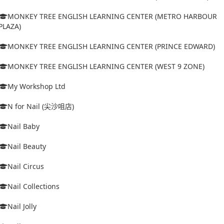
MONKEY TREE ENGLISH LEARNING CENTER (METRO HARBOUR
PLAZA)
MONKEY TREE ENGLISH LEARNING CENTER (PRINCE EDWARD)
MONKEY TREE ENGLISH LEARNING CENTER (WEST 9 ZONE)
My Workshop Ltd
N for Nail (尖沙咀店)
Nail Baby
Nail Beauty
Nail Circus
Nail Collections
Nail Jolly