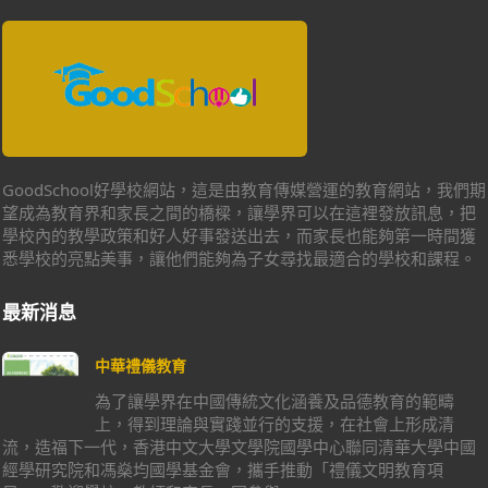
GoodSchool好學校網站，這是由教育傳媒營運的教育網站，我們期
望成為教育界和家長之間的橋樑，讓學界可以在這裡發放訊息，把
學校內的教學政策和好人好事發送出去，而家長也能夠第一時間獲
悉學校的亮點美事，讓他們能夠為子女尋找最適合的學校和課程。
最新消息
中華禮儀教育
為了讓學界在中國傳統文化涵養及品德教育的範疇
上，得到理論與實踐並行的支援，在社會上形成清
流，造福下一代，香港中文大學文學院國學中心聯同清華大學中國
經學研究院和馮燊均國學基金會，攜手推動「禮儀文明教育項