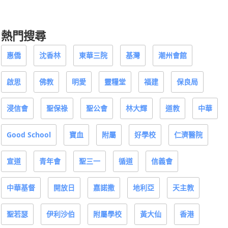
熱門搜尋
惠僑
沈香林
東華三院
基灣
潮州會館
啟思
佛教
明愛
靈糧堂
福建
保良局
浸信會
聖保祿
聖公會
林大輝
道教
中華
Good School
寶血
附屬
好學校
仁濟醫院
宣道
青年會
聖三一
循道
信義會
中華基督
開放日
嘉諾撒
地利亞
天主教
聖若瑟
伊利沙伯
附屬學校
黃大仙
香港