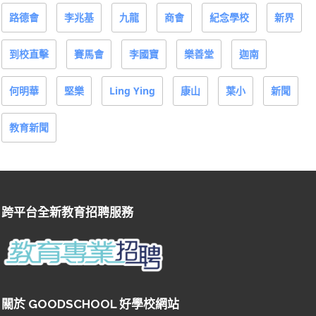
路德會
李兆基
九龍
商會
紀念學校
新界
到校直擊
賽馬會
李國寶
樂善堂
迦南
何明華
堅樂
Ling Ying
康山
葉小
新聞
教育新聞
跨平台全新教育招聘服務
關於 GOODSCHOOL 好學校網站