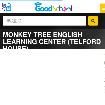
MONKEY TREE ENGLISH
LEARNING CENTER (TELFORD
HOUSE)
一
補
社