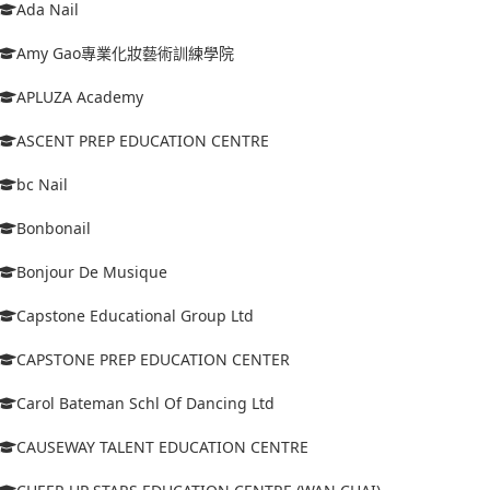
Ada Nail
Amy Gao專業化妝藝術訓練學院
APLUZA Academy
ASCENT PREP EDUCATION CENTRE
bc Nail
Bonbonail
Bonjour De Musique
Capstone Educational Group Ltd
CAPSTONE PREP EDUCATION CENTER
Carol Bateman Schl Of Dancing Ltd
CAUSEWAY TALENT EDUCATION CENTRE