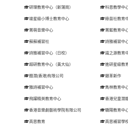
研理教育中心（新蒲崗）
科恩教學中
竣星級小博士教育中心
綠苗社教育
菁萌音樂中心
菁藍教育中
蘇蘇補習社
詩雅補習中
詩雅補習中心（日校）
識之源教育
超研教育中心（黃大仙）
進研星級教
酷潛(香港)有限公司
銀革新作
雅詩補習中心
雋林教育中
飛躍精英教育中心
香港兒童潛
香港音樂劇藝術學院有限公司
驕陽教育中
高思教育
高思補習學