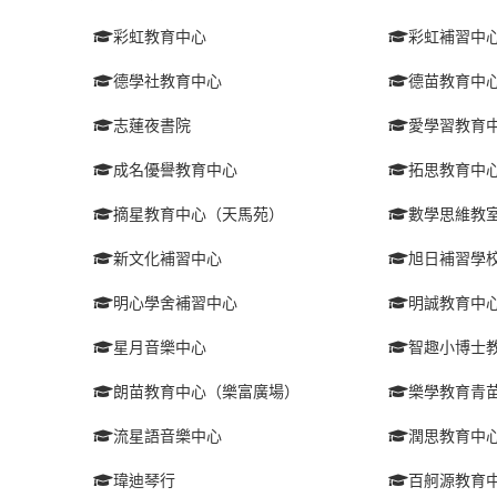
彩虹教育中心
彩虹補習中
德學社教育中心
德苗教育中
志蓮夜書院
愛學習教育
成名優譽教育中心
拓思教育中
摘星教育中心（天馬苑）
數學思維教
新文化補習中心
旭日補習學
明心學舍補習中心
明誠教育中
星月音樂中心
智趣小博士
朗苗教育中心（樂富廣場）
樂學教育青
流星語音樂中心
潤思教育中
瑋迪琴行
百舸源教育