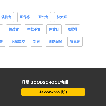
浸信會
聖保祿
聖公會
林大輝
道
信義會
中華基督
開放日
嘉諾撒
會
紀念學校
新界
到校直擊
賽馬會
訂閱 GOODSCHOOL快訊
GoodSchool快訊