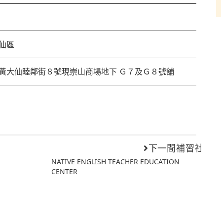
仙區
黃大仙睦鄰街８號現崇山商場地下 Ｇ７及Ｇ８號舖
下一間補習社
NATIVE ENGLISH TEACHER EDUCATION
CENTER