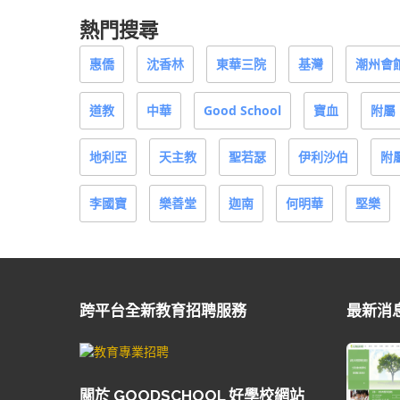
熱門搜尋
惠僑
沈香林
東華三院
基灣
潮州會
道教
中華
Good School
寶血
附屬
地利亞
天主教
聖若瑟
伊利沙伯
附
李國寶
樂善堂
迦南
何明華
堅樂
跨平台全新教育招聘服務
最新消
關於 GOODSCHOOL 好學校網站