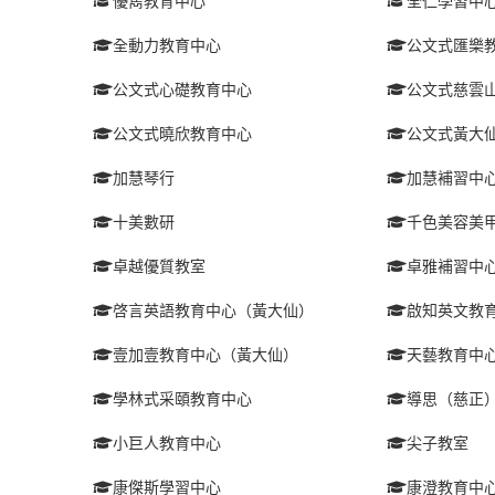
優雋教育中心
全仁學習中
全動力教育中心
公文式匯樂
公文式心礎教育中心
公文式慈雲
公文式曉欣教育中心
公文式黃大
加慧琴行
加慧補習中
十美數研
千色美容美
卓越優質教室
卓雅補習中
啓言英語教育中心（黃大仙）
啟知英文教
壹加壹教育中心（黃大仙）
天藝教育中
學林式采頤教育中心
導思（慈正
小巨人教育中心
尖子教室
康傑斯學習中心
康澄教育中