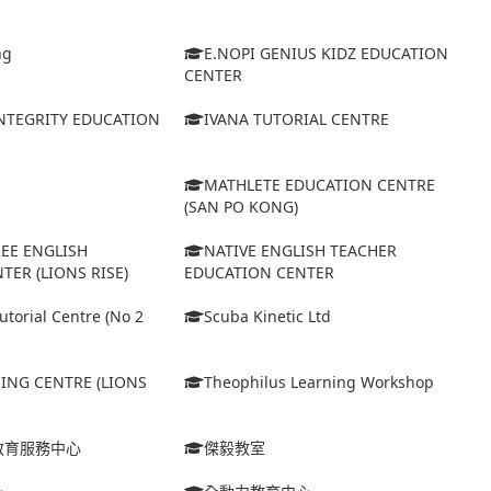
ng
E.NOPI GENIUS KIDZ EDUCATION
CENTER
INTEGRITY EDUCATION
IVANA TUTORIAL CENTRE
MATHLETE EDUCATION CENTRE
(SAN PO KONG)
EE ENGLISH
NATIVE ENGLISH TEACHER
TER (LIONS RISE)
EDUCATION CENTER
torial Centre (No 2
Scuba Kinetic Ltd
ING CENTRE (LIONS
Theophilus Learning Workshop
教育服務中心
傑毅教室