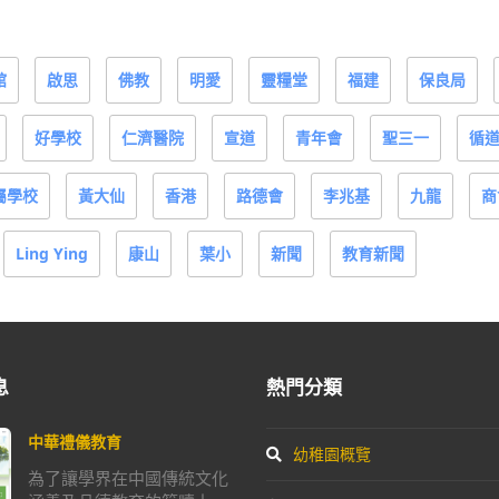
館
啟思
佛教
明愛
靈糧堂
福建
保良局
好學校
仁濟醫院
宣道
青年會
聖三一
循
屬學校
黃大仙
香港
路德會
李兆基
九龍
商
Ling Ying
康山
葉小
新聞
教育新聞
息
熱門分類
中華禮儀教育
幼稚園概覽
為了讓學界在中國傳統文化