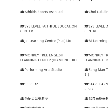
Athkids Sports Assn Ltd
Choi Luk Si
EYE LEVEL FAITHFUL EDUCATION
EYE LEVEL 
CENTER
CENTRE
Jei Learning Centre (Plus) Ltd
M-Learning
MONKEY TREE ENGLISH
MONKEY TR
LEARNING CENTER (DIAMOND HILL)
LEARNING CEN
Performing Arts Studio
Sang Man Tu
Br)
SEEC Ltd
STAR LEARN
RISE)
依納爵音樂教室
保良局錦泰