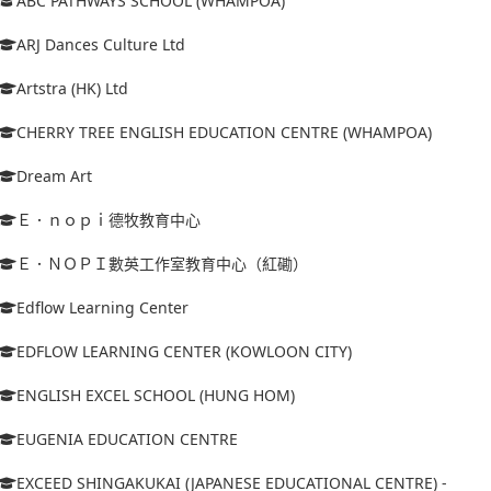
ABC PATHWAYS SCHOOL (WHAMPOA)
ARJ Dances Culture Ltd
Artstra (HK) Ltd
CHERRY TREE ENGLISH EDUCATION CENTRE (WHAMPOA)
Dream Art
Ｅ．ｎｏｐｉ德牧教育中心
Ｅ．ＮＯＰＩ數英工作室教育中心（紅磡）
Edflow Learning Center
EDFLOW LEARNING CENTER (KOWLOON CITY)
ENGLISH EXCEL SCHOOL (HUNG HOM)
EUGENIA EDUCATION CENTRE
EXCEED SHINGAKUKAI (JAPANESE EDUCATIONAL CENTRE) -