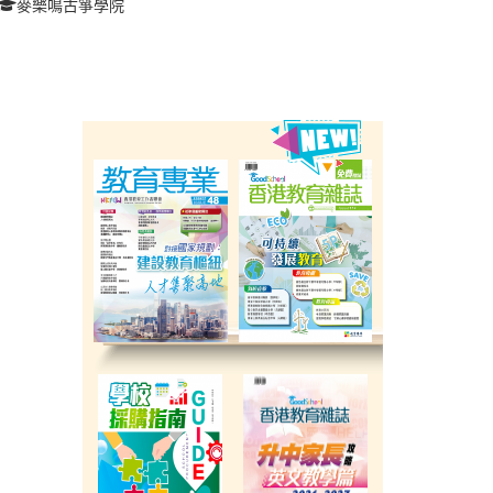
麥樂鳴古箏學院