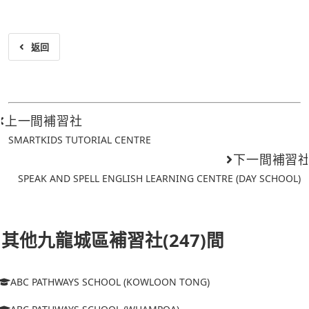
返回
上一間補習社
SMARTKIDS TUTORIAL CENTRE
下一間補習
SPEAK AND SPELL ENGLISH LEARNING CENTRE (DAY SCHOOL)
其他九龍城區補習社(247)間
ABC PATHWAYS SCHOOL (KOWLOON TONG)