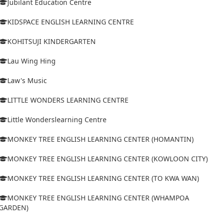
Jubilant Education Centre
KIDSPACE ENGLISH LEARNING CENTRE
KOHITSUJI KINDERGARTEN
Lau Wing Hing
Law's Music
LITTLE WONDERS LEARNING CENTRE
Little Wonderslearning Centre
MONKEY TREE ENGLISH LEARNING CENTER (HOMANTIN)
MONKEY TREE ENGLISH LEARNING CENTER (KOWLOON CITY)
MONKEY TREE ENGLISH LEARNING CENTER (TO KWA WAN)
MONKEY TREE ENGLISH LEARNING CENTER (WHAMPOA
GARDEN)