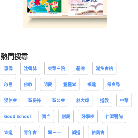
熱門搜尋
惠僑
沈香林
東華三院
基灣
潮州會館
啟思
佛教
明愛
靈糧堂
福建
保良局
浸信會
聖保祿
聖公會
林大輝
道教
中華
Good School
寶血
附屬
好學校
仁濟醫院
宣道
青年會
聖三一
循道
信義會