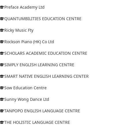
Preface Academy Ltd
QUANTUMBILITIES EDUCATION CENTRE
Ricky Music Fty
Rockson Piano (HK) Co Ltd
SCHOLARS ACADEMIC EDUCATION CENTRE
SIMPLY ENGLISH LEARNING CENTRE
SMART NATIVE ENGLISH LEARNING CENTER
Sow Education Centre
Sunny Wong Dance Ltd
TANPOPO ENGLISH LANGUAGE CENTRE
THE HOLISTIC LANGUAGE CENTRE