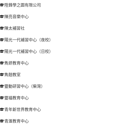
陞鋒學之園有限公司
陳亮音樂中心
陳太補習社
陽光一代補習中心（夜校）
陽光一代補習中心（日校）
雋妍教育中心
雋翹教室
靈動研習中心（柴灣）
靈福教育中心
青年新世界教育中心
青滙教育中心