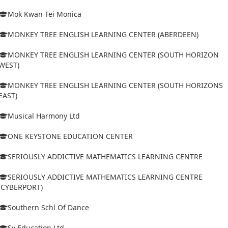
Mok Kwan Tei Monica
MONKEY TREE ENGLISH LEARNING CENTER (ABERDEEN)
MONKEY TREE ENGLISH LEARNING CENTER (SOUTH HORIZON
WEST)
MONKEY TREE ENGLISH LEARNING CENTER (SOUTH HORIZONS
EAST)
Musical Harmony Ltd
ONE KEYSTONE EDUCATION CENTER
SERIOUSLY ADDICTIVE MATHEMATICS LEARNING CENTRE
SERIOUSLY ADDICTIVE MATHEMATICS LEARNING CENTRE
(CYBERPORT)
Southern Schl Of Dance
Sy Education Ltd