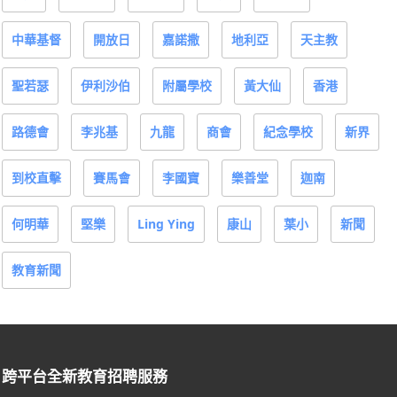
中華基督
開放日
嘉諾撒
地利亞
天主教
聖若瑟
伊利沙伯
附屬學校
黃大仙
香港
路德會
李兆基
九龍
商會
紀念學校
新界
到校直擊
賽馬會
李國寶
樂善堂
迦南
何明華
堅樂
Ling Ying
康山
葉小
新聞
教育新聞
跨平台全新教育招聘服務