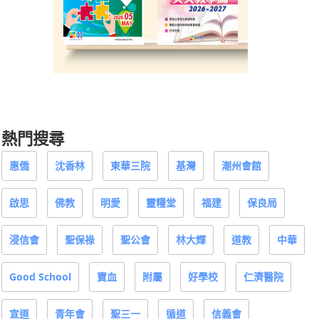
熱門搜尋
惠僑
沈香林
東華三院
基灣
潮州會館
啟思
佛教
明愛
靈糧堂
福建
保良局
浸信會
聖保祿
聖公會
林大輝
道教
中華
Good School
寶血
附屬
好學校
仁濟醫院
宣道
青年會
聖三一
循道
信義會