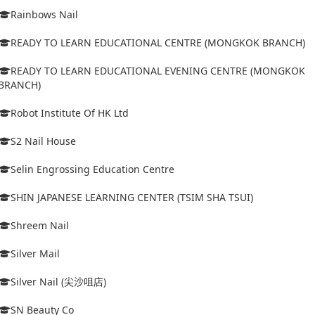
Rainbows Nail
READY TO LEARN EDUCATIONAL CENTRE (MONGKOK BRANCH)
READY TO LEARN EDUCATIONAL EVENING CENTRE (MONGKOK
BRANCH)
Robot Institute Of HK Ltd
S2 Nail House
Selin Engrossing Education Centre
SHIN JAPANESE LEARNING CENTER (TSIM SHA TSUI)
Shreem Nail
Silver Mail
Silver Nail (尖沙咀店)
SN Beauty Co