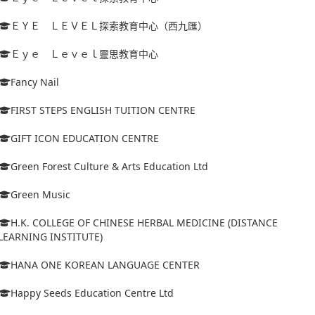
ＥＹＥ ＬＥＶＥＬ探索教育中心（西九匯）
Ｅｙｅ Ｌｅｖｅｌ靈思教育中心
Fancy Nail
FIRST STEPS ENGLISH TUITION CENTRE
GIFT ICON EDUCATION CENTRE
Green Forest Culture & Arts Education Ltd
Green Music
H.K. COLLEGE OF CHINESE HERBAL MEDICINE (DISTANCE
LEARNING INSTITUTE)
HANA ONE KOREAN LANGUAGE CENTER
Happy Seeds Education Centre Ltd