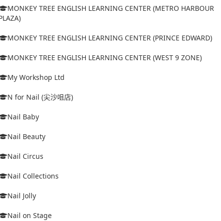
MONKEY TREE ENGLISH LEARNING CENTER (METRO HARBOUR
PLAZA)
MONKEY TREE ENGLISH LEARNING CENTER (PRINCE EDWARD)
MONKEY TREE ENGLISH LEARNING CENTER (WEST 9 ZONE)
My Workshop Ltd
N for Nail (尖沙咀店)
Nail Baby
Nail Beauty
Nail Circus
Nail Collections
Nail Jolly
Nail on Stage