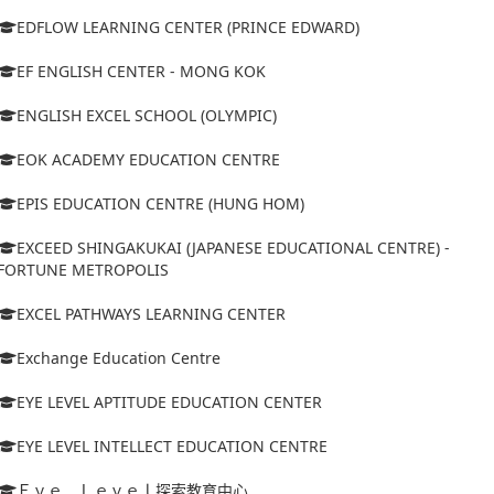
EDFLOW LEARNING CENTER (PRINCE EDWARD)
EF ENGLISH CENTER - MONG KOK
ENGLISH EXCEL SCHOOL (OLYMPIC)
EOK ACADEMY EDUCATION CENTRE
EPIS EDUCATION CENTRE (HUNG HOM)
EXCEED SHINGAKUKAI (JAPANESE EDUCATIONAL CENTRE) -
FORTUNE METROPOLIS
EXCEL PATHWAYS LEARNING CENTER
Exchange Education Centre
EYE LEVEL APTITUDE EDUCATION CENTER
EYE LEVEL INTELLECT EDUCATION CENTRE
Ｅｙｅ Ｌｅｖｅｌ探索教育中心