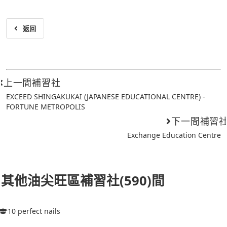
返回
上一間補習社
EXCEED SHINGAKUKAI (JAPANESE EDUCATIONAL CENTRE) -
FORTUNE METROPOLIS
下一間補習
Exchange Education Centre
其他油尖旺區補習社(590)間
10 perfect nails