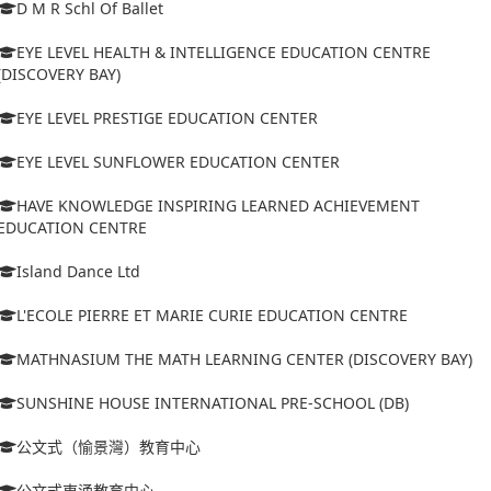
D M R Schl Of Ballet
EYE LEVEL HEALTH & INTELLIGENCE EDUCATION CENTRE
(DISCOVERY BAY)
EYE LEVEL PRESTIGE EDUCATION CENTER
EYE LEVEL SUNFLOWER EDUCATION CENTER
HAVE KNOWLEDGE INSPIRING LEARNED ACHIEVEMENT
EDUCATION CENTRE
Island Dance Ltd
L'ECOLE PIERRE ET MARIE CURIE EDUCATION CENTRE
MATHNASIUM THE MATH LEARNING CENTER (DISCOVERY BAY)
SUNSHINE HOUSE INTERNATIONAL PRE-SCHOOL (DB)
公文式（愉景灣）教育中心
公文式東涌教育中心