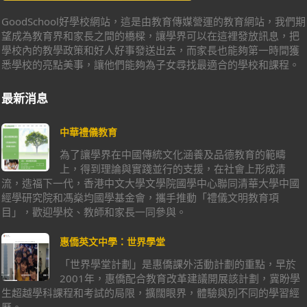
GoodSchool好學校網站，這是由教育傳媒營運的教育網站，我們期
望成為教育界和家長之間的橋樑，讓學界可以在這裡發放訊息，把
學校內的教學政策和好人好事發送出去，而家長也能夠第一時間獲
悉學校的亮點美事，讓他們能夠為子女尋找最適合的學校和課程。
最新消息
中華禮儀教育
為了讓學界在中國傳統文化涵養及品德教育的範疇
上，得到理論與實踐並行的支援，在社會上形成清
流，造福下一代，香港中文大學文學院國學中心聯同清華大學中國
經學研究院和馮燊均國學基金會，攜手推動「禮儀文明教育項
目」，歡迎學校、教師和家長一同參與。
惠僑英文中學：世界學堂
「世界學堂計劃」是惠僑課外活動計劃的重點，早於
2001年，惠僑配合教育改革建議開展該計劃，冀盼學
生超越學科課程和考試的局限，擴闊眼界，體驗與別不同的學習經
歷。