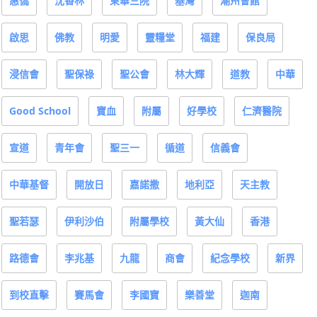
惠僑
沈香林
東華三院
基灣
潮州會館
啟思
佛教
明愛
靈糧堂
福建
保良局
浸信會
聖保祿
聖公會
林大輝
道教
中華
Good School
寶血
附屬
好學校
仁濟醫院
宣道
青年會
聖三一
循道
信義會
中華基督
開放日
嘉諾撒
地利亞
天主教
聖若瑟
伊利沙伯
附屬學校
黃大仙
香港
路德會
李兆基
九龍
商會
紀念學校
新界
到校直擊
賽馬會
李國寶
樂善堂
迦南