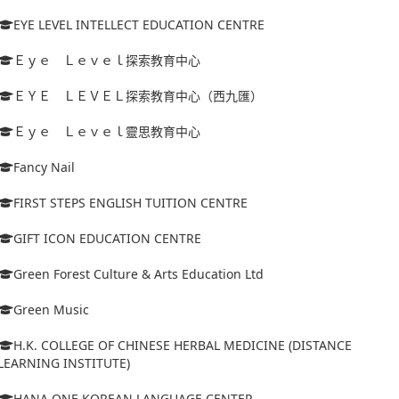
EYE LEVEL INTELLECT EDUCATION CENTRE
Ｅｙｅ Ｌｅｖｅｌ探索教育中心
ＥＹＥ ＬＥＶＥＬ探索教育中心（西九匯）
Ｅｙｅ Ｌｅｖｅｌ靈思教育中心
Fancy Nail
FIRST STEPS ENGLISH TUITION CENTRE
GIFT ICON EDUCATION CENTRE
Green Forest Culture & Arts Education Ltd
Green Music
H.K. COLLEGE OF CHINESE HERBAL MEDICINE (DISTANCE
LEARNING INSTITUTE)
HANA ONE KOREAN LANGUAGE CENTER