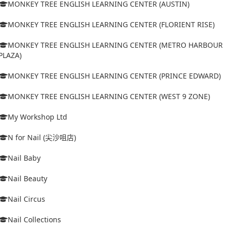
MONKEY TREE ENGLISH LEARNING CENTER (AUSTIN)
MONKEY TREE ENGLISH LEARNING CENTER (FLORIENT RISE)
MONKEY TREE ENGLISH LEARNING CENTER (METRO HARBOUR
PLAZA)
MONKEY TREE ENGLISH LEARNING CENTER (PRINCE EDWARD)
MONKEY TREE ENGLISH LEARNING CENTER (WEST 9 ZONE)
My Workshop Ltd
N for Nail (尖沙咀店)
Nail Baby
Nail Beauty
Nail Circus
Nail Collections