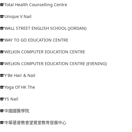
Total Health Counselling Centre
Unique V Nail
WALL STREET ENGLISH SCHOOL (JORDAN)
WAY TO GO EDUCATION CENTRE
WELKIN COMPUTER EDUCATION CENTRE
WELKIN COMPUTER EDUCATION CENTRE (EVENING)
Y'Be Hair & Nail
Yoga Of HK The
YS Nail
中國國醫學院
中華基督教會望覺堂教育發展中心