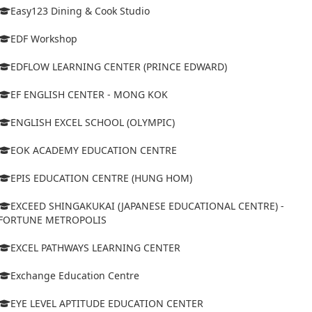
Easy123 Dining & Cook Studio
EDF Workshop
EDFLOW LEARNING CENTER (PRINCE EDWARD)
EF ENGLISH CENTER - MONG KOK
ENGLISH EXCEL SCHOOL (OLYMPIC)
EOK ACADEMY EDUCATION CENTRE
EPIS EDUCATION CENTRE (HUNG HOM)
EXCEED SHINGAKUKAI (JAPANESE EDUCATIONAL CENTRE) -
FORTUNE METROPOLIS
EXCEL PATHWAYS LEARNING CENTER
Exchange Education Centre
EYE LEVEL APTITUDE EDUCATION CENTER