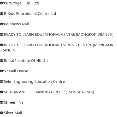
Pure Yoga ( Kln ) Ltd
R-Kids Educational Centre Ltd
Rainbows Nail
READY TO LEARN EDUCATIONAL CENTRE (MONGKOK BRANCH)
READY TO LEARN EDUCATIONAL EVENING CENTRE (MONGKOK
BRANCH)
Robot Institute Of HK Ltd
S2 Nail House
Selin Engrossing Education Centre
SHIN JAPANESE LEARNING CENTER (TSIM SHA TSUI)
Shreem Nail
Silver Mail