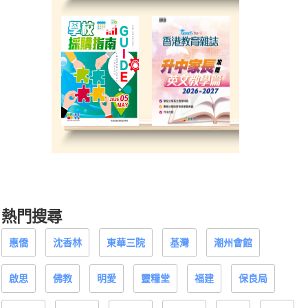
熱門搜尋
惠僑
沈香林
東華三院
基灣
潮州會館
啟思
佛教
明愛
靈糧堂
福建
保良局