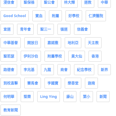
浸信會
聖保祿
聖公會
林大輝
道教
中華
Good School
寶血
附屬
好學校
仁濟醫院
宣道
青年會
聖三一
循道
信義會
中華基督
開放日
嘉諾撒
地利亞
天主教
聖若瑟
伊利沙伯
附屬學校
黃大仙
香港
路德會
李兆基
九龍
商會
紀念學校
新界
到校直擊
賽馬會
李國寶
樂善堂
迦南
何明華
堅樂
Ling Ying
康山
葉小
新聞
教育新聞