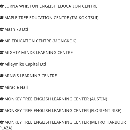
LORNA WHISTON ENGLISH EDUCATION CENTRE
MAPLE TREE EDUCATION CENTRE (TAI KOK TSUI)
Mash 73 Ltd
ME EDUCATION CENTRE (MONGKOK)
MIGHTY MINDS LEARNING CENTRE
Mileymike Capital Ltd
MING'S LEARNING CENTRE
Miracle Nail
MONKEY TREE ENGLISH LEARNING CENTER (AUSTIN)
MONKEY TREE ENGLISH LEARNING CENTER (FLORIENT RISE)
MONKEY TREE ENGLISH LEARNING CENTER (METRO HARBOUR
PLAZA)