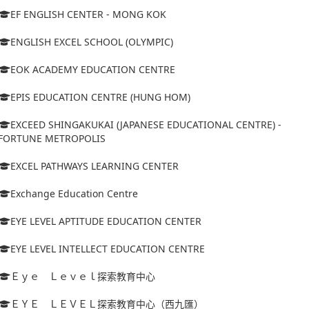
EF ENGLISH CENTER - MONG KOK
ENGLISH EXCEL SCHOOL (OLYMPIC)
EOK ACADEMY EDUCATION CENTRE
EPIS EDUCATION CENTRE (HUNG HOM)
EXCEED SHINGAKUKAI (JAPANESE EDUCATIONAL CENTRE) -
FORTUNE METROPOLIS
EXCEL PATHWAYS LEARNING CENTER
Exchange Education Centre
EYE LEVEL APTITUDE EDUCATION CENTER
EYE LEVEL INTELLECT EDUCATION CENTRE
Ｅｙｅ Ｌｅｖｅｌ探索教育中心
ＥＹＥ ＬＥＶＥＬ探索教育中心（西九匯）