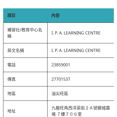
項目
內容
補習社/教育中心名
I. P. A. LEARNING CENTRE
稱
英文名稱
I. P. A. LEARNING CENTRE
電話
23859001
傳真
27701537
地區
油尖旺區
九龍旺角西洋菜街２Ａ號銀城廣
地址
場 ７樓７０６室