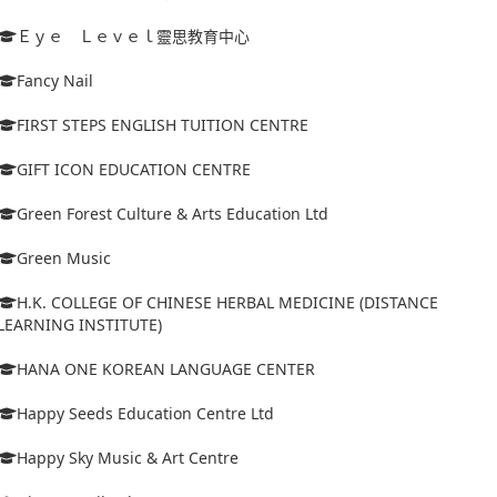
Ｅｙｅ Ｌｅｖｅｌ靈思教育中心
Fancy Nail
FIRST STEPS ENGLISH TUITION CENTRE
GIFT ICON EDUCATION CENTRE
Green Forest Culture & Arts Education Ltd
Green Music
H.K. COLLEGE OF CHINESE HERBAL MEDICINE (DISTANCE
LEARNING INSTITUTE)
HANA ONE KOREAN LANGUAGE CENTER
Happy Seeds Education Centre Ltd
Happy Sky Music & Art Centre