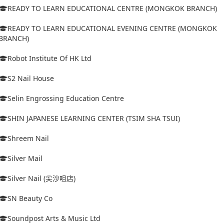
READY TO LEARN EDUCATIONAL CENTRE (MONGKOK BRANCH)
READY TO LEARN EDUCATIONAL EVENING CENTRE (MONGKOK
BRANCH)
Robot Institute Of HK Ltd
S2 Nail House
Selin Engrossing Education Centre
SHIN JAPANESE LEARNING CENTER (TSIM SHA TSUI)
Shreem Nail
Silver Mail
Silver Nail (尖沙咀店)
SN Beauty Co
Soundpost Arts & Music Ltd