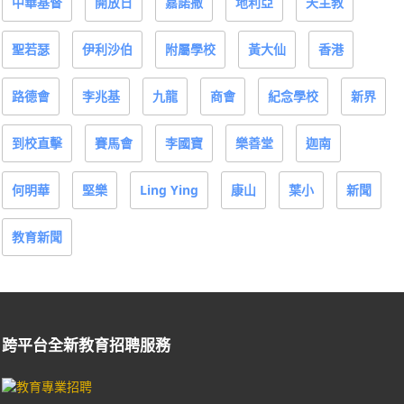
中華基督
開放日
嘉諾撒
地利亞
天主教
聖若瑟
伊利沙伯
附屬學校
黃大仙
香港
路德會
李兆基
九龍
商會
紀念學校
新界
到校直擊
賽馬會
李國寶
樂善堂
迦南
何明華
堅樂
Ling Ying
康山
葉小
新聞
教育新聞
跨平台全新教育招聘服務