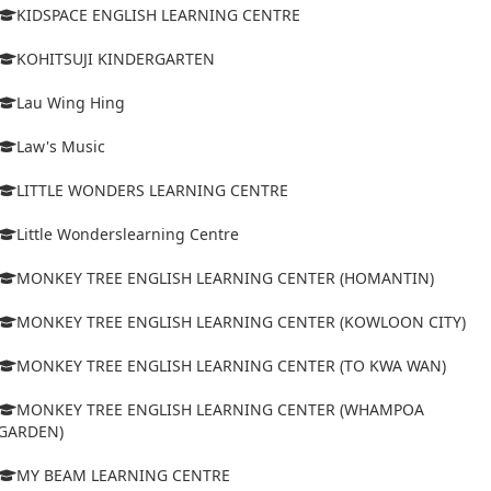
KIDSPACE ENGLISH LEARNING CENTRE
KOHITSUJI KINDERGARTEN
Lau Wing Hing
Law's Music
LITTLE WONDERS LEARNING CENTRE
Little Wonderslearning Centre
MONKEY TREE ENGLISH LEARNING CENTER (HOMANTIN)
MONKEY TREE ENGLISH LEARNING CENTER (KOWLOON CITY)
MONKEY TREE ENGLISH LEARNING CENTER (TO KWA WAN)
MONKEY TREE ENGLISH LEARNING CENTER (WHAMPOA
GARDEN)
MY BEAM LEARNING CENTRE