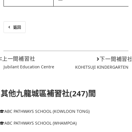
返回
上一間補習社
下一間補習
Jubilant Education Centre
KOHITSUJI KINDERGARTEN
其他九龍城區補習社(247)間
ABC PATHWAYS SCHOOL (KOWLOON TONG)
ABC PATHWAYS SCHOOL (WHAMPOA)