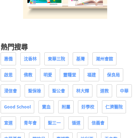
熱門搜尋
惠僑
沈香林
東華三院
基灣
潮州會館
啟思
佛教
明愛
靈糧堂
福建
保良局
浸信會
聖保祿
聖公會
林大輝
道教
中華
Good School
寶血
附屬
好學校
仁濟醫院
宣道
青年會
聖三一
循道
信義會