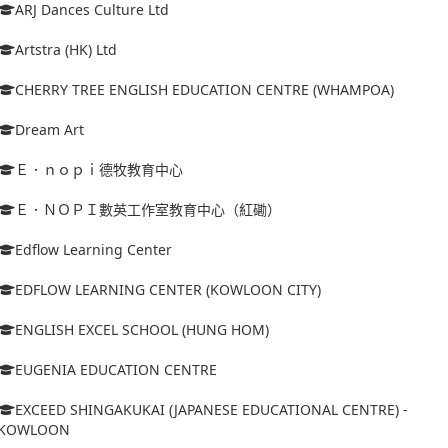
ARJ Dances Culture Ltd
Artstra (HK) Ltd
CHERRY TREE ENGLISH EDUCATION CENTRE (WHAMPOA)
Dream Art
Ｅ．ｎｏｐｉ德牧教育中心
Ｅ．ＮＯＰＩ數英工作室教育中心（紅磡）
Edflow Learning Center
EDFLOW LEARNING CENTER (KOWLOON CITY)
ENGLISH EXCEL SCHOOL (HUNG HOM)
EUGENIA EDUCATION CENTRE
EXCEED SHINGAKUKAI (JAPANESE EDUCATIONAL CENTRE) -
KOWLOON