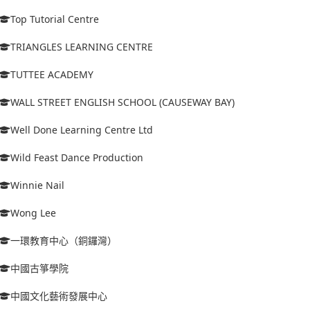
Top Tutorial Centre
TRIANGLES LEARNING CENTRE
TUTTEE ACADEMY
WALL STREET ENGLISH SCHOOL (CAUSEWAY BAY)
Well Done Learning Centre Ltd
Wild Feast Dance Production
Winnie Nail
Wong Lee
一環教育中心（銅鑼灣）
中國古箏學院
中國文化藝術發展中心