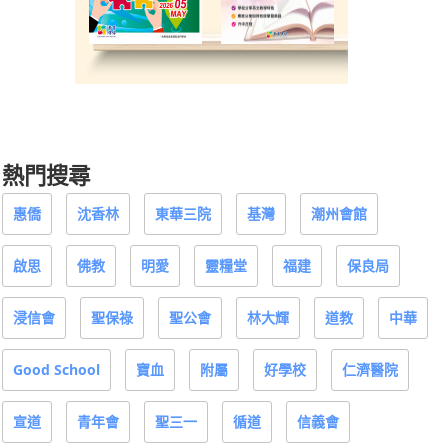
熱門搜尋
惠僑
沈香林
東華三院
基灣
潮州會館
啟思
佛教
明愛
靈糧堂
福建
保良局
浸信會
聖保祿
聖公會
林大輝
道教
中華
Good School
寶血
附屬
好學校
仁濟醫院
宣道
青年會
聖三一
循道
信義會