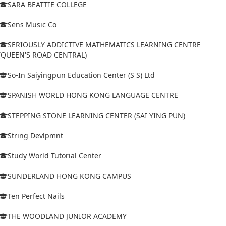
SARA BEATTIE COLLEGE
Sens Music Co
SERIOUSLY ADDICTIVE MATHEMATICS LEARNING CENTRE
(QUEEN'S ROAD CENTRAL)
So-In Saiyingpun Education Center (S S) Ltd
SPANISH WORLD HONG KONG LANGUAGE CENTRE
STEPPING STONE LEARNING CENTER (SAI YING PUN)
String Devlpmnt
Study World Tutorial Center
SUNDERLAND HONG KONG CAMPUS
Ten Perfect Nails
THE WOODLAND JUNIOR ACADEMY