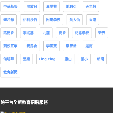
中華基督
開放日
嘉諾撒
地利亞
天主教
聖若瑟
伊利沙伯
附屬學校
黃大仙
香港
路德會
李兆基
九龍
商會
紀念學校
新界
到校直擊
賽馬會
李國寶
樂善堂
迦南
何明華
堅樂
Ling Ying
康山
葉小
新聞
教育新聞
跨平台全新教育招聘服務