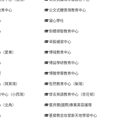
教育中心
公文式鯉景灣教育中心
心
凝心學社
心
劍橋領智教育中心
卓毅補習中心
心（愛東）
博域教育中心
心
博益學研教育中心
室
博雅學譽教育中心
心（筲箕灣）
哲然教育中心（柴灣）
育中心（小西灣）
啓言英語教育中心（杏花邨）
心（北角）
嘉貝爾(國際)專業美容護理
心
基督教忠信堂新天地學習中心