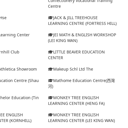
Confectionery Vocational Training
Centre
 Hse
JACK & JILL TREEHOUSE
LEARNING CENTRE (FORTRESS HILL)
Learning Center
JEI MATH & ENGLISH WORKSHOP
(LEI KING WAN)
rnhill Club
LITTLE BEAVER EDUCATION
CENTER
Athletica Showroom
Makeup Schl Ltd The
cation Centre (Shau
Mathome Education Centre(西灣
河)
elor Education (Tin
MONKEY TREE ENGLISH
LEARNING CENTER (HENG FA)
EE ENGLISH
MONKEY TREE ENGLISH
TER (KORNHILL)
LEARNING CENTER (LEI KING WAN)