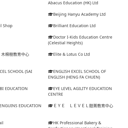
Abacus Education (HK) Ltd
Beijing Hanyu Academy Ltd
il Shop
Brilliant Education Ltd
Doctor I-Kids Education Centre
(Celestial Heights)
ｉ木棉樹教育中心
Elite & Lotus Co Ltd
CEL SCHOOL (SAI
ENGLISH EXCEL SCHOOL OF
ENGLISH (HENG FA CHUEN)
ABI EDUCATION
EYE LEVEL AGILITY EDUCATION
CENTRE
 PENGUINS EDUCATION
ＥＹＥ ＬＥＶＥＬ翹菁教育中心
il
HK Professional Bakery &