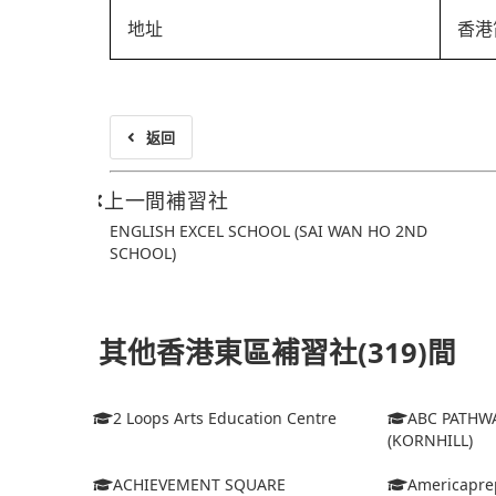
地址
香港
返回
上一間補習社
ENGLISH EXCEL SCHOOL (SAI WAN HO 2ND
SCHOOL)
其他香港東區補習社(319)間
2 Loops Arts Education Centre
ABC PATHW
(KORNHILL)
ACHIEVEMENT SQUARE
Americapre