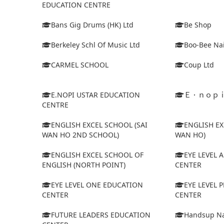
EDUCATION CENTRE
Bans Gig Drums (HK) Ltd
Be Shop
Berkeley Schl Of Music Ltd
Boo-Bee Na
CARMEL SCHOOL
Coup Ltd
E.NOPI USTAR EDUCATION
Ｅ．ｎｏｐ
CENTRE
ENGLISH EXCEL SCHOOL (SAI
ENGLISH EX
WAN HO 2ND SCHOOL)
WAN HO)
ENGLISH EXCEL SCHOOL OF
EYE LEVEL 
ENGLISH (NORTH POINT)
CENTER
EYE LEVEL ONE EDUCATION
EYE LEVEL
CENTER
CENTER
FUTURE LEADERS EDUCATION
Handsup Na