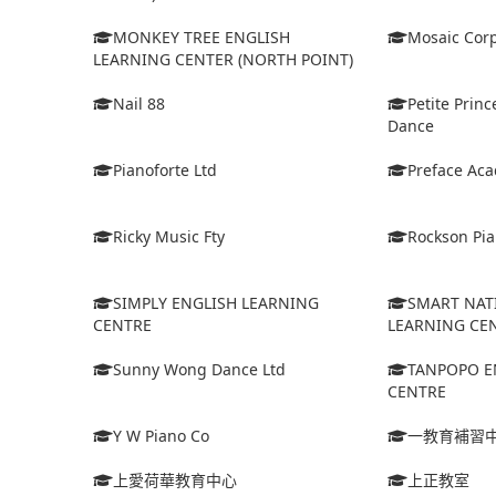
MONKEY TREE ENGLISH
Mosaic Corp
LEARNING CENTER (NORTH POINT)
Nail 88
Petite Prin
Dance
Pianoforte Ltd
Preface Ac
Ricky Music Fty
Rockson Pia
SIMPLY ENGLISH LEARNING
SMART NAT
CENTRE
LEARNING CE
Sunny Wong Dance Ltd
TANPOPO E
CENTRE
Y W Piano Co
一教育補習
上愛荷華教育中心
上正教室