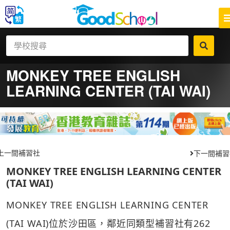
MONKEY TREE ENGLISH
LEARNING CENTER (TAI WAI)
上一間補習社
下一間補習
MONKEY TREE ENGLISH LEARNING CENTER
(TAI WAI)
MONKEY TREE ENGLISH LEARNING CENTER
(TAI WAI)位於沙田區，鄰近同類型補習社有262