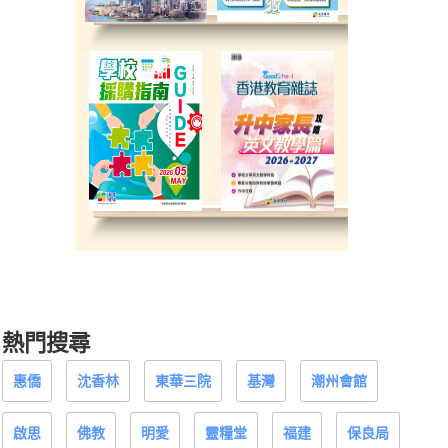
熱門搜尋
惠僑
沈香林
東華三院
基灣
潮州會館
啟思
佛教
明愛
靈糧堂
福建
保良局