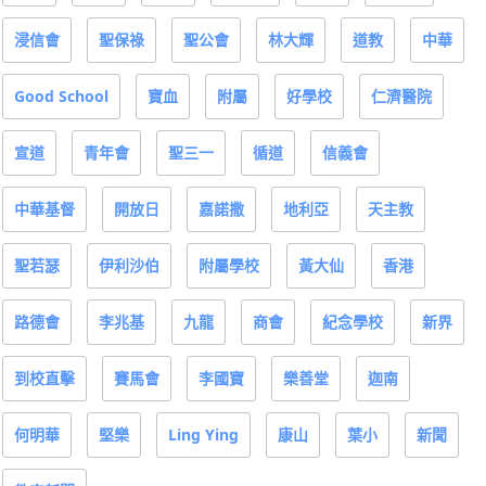
浸信會
聖保祿
聖公會
林大輝
道教
中華
Good School
寶血
附屬
好學校
仁濟醫院
宣道
青年會
聖三一
循道
信義會
中華基督
開放日
嘉諾撒
地利亞
天主教
聖若瑟
伊利沙伯
附屬學校
黃大仙
香港
路德會
李兆基
九龍
商會
紀念學校
新界
到校直擊
賽馬會
李國寶
樂善堂
迦南
何明華
堅樂
Ling Ying
康山
葉小
新聞