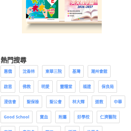
熱門搜尋
惠僑
沈香林
東華三院
基灣
潮州會館
啟思
佛教
明愛
靈糧堂
福建
保良局
浸信會
聖保祿
聖公會
林大輝
道教
中華
Good School
寶血
附屬
好學校
仁濟醫院