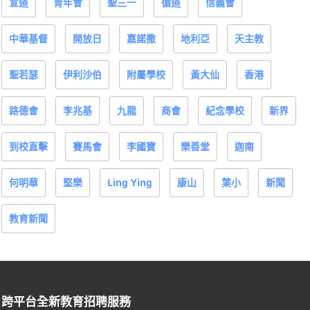
宣道
青年會
聖三一
循道
信義會
中華基督
開放日
嘉諾撒
地利亞
天主教
聖若瑟
伊利沙伯
附屬學校
黃大仙
香港
路德會
李兆基
九龍
商會
紀念學校
新界
到校直擊
賽馬會
李國寶
樂善堂
迦南
何明華
堅樂
Ling Ying
康山
葉小
新聞
教育新聞
跨平台全新教育招聘服務