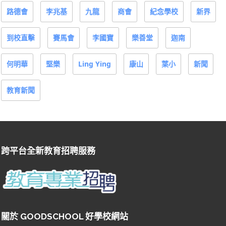
路德會
李兆基
九龍
商會
紀念學校
新界
到校直擊
賽馬會
李國寶
樂善堂
迦南
何明華
堅樂
Ling Ying
康山
葉小
新聞
教育新聞
跨平台全新教育招聘服務
關於 GOODSCHOOL 好學校網站