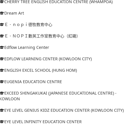
CHERRY TREE ENGLISH EDUCATION CENTRE (WHAMPOA)
Dream Art
Ｅ．ｎｏｐｉ德牧教育中心
Ｅ．ＮＯＰＩ數英工作室教育中心（紅磡）
Edflow Learning Center
EDFLOW LEARNING CENTER (KOWLOON CITY)
ENGLISH EXCEL SCHOOL (HUNG HOM)
EUGENIA EDUCATION CENTRE
EXCEED SHINGAKUKAI (JAPANESE EDUCATIONAL CENTRE) -
KOWLOON
EYE LEVEL GENIUS KIDZ EDUCATION CENTER (KOWLOON CITY)
EYE LEVEL INFINITY EDUCATION CENTER