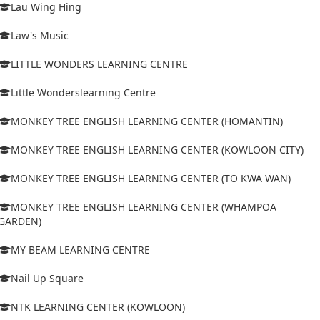
Lau Wing Hing
Law's Music
LITTLE WONDERS LEARNING CENTRE
Little Wonderslearning Centre
MONKEY TREE ENGLISH LEARNING CENTER (HOMANTIN)
MONKEY TREE ENGLISH LEARNING CENTER (KOWLOON CITY)
MONKEY TREE ENGLISH LEARNING CENTER (TO KWA WAN)
MONKEY TREE ENGLISH LEARNING CENTER (WHAMPOA
GARDEN)
MY BEAM LEARNING CENTRE
Nail Up Square
NTK LEARNING CENTER (KOWLOON)