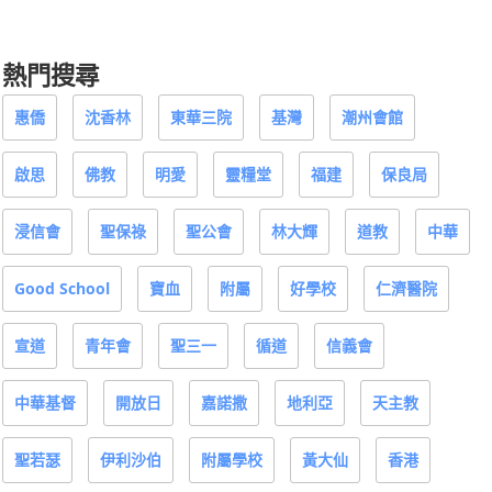
熱門搜尋
惠僑
沈香林
東華三院
基灣
潮州會館
啟思
佛教
明愛
靈糧堂
福建
保良局
浸信會
聖保祿
聖公會
林大輝
道教
中華
Good School
寶血
附屬
好學校
仁濟醫院
宣道
青年會
聖三一
循道
信義會
中華基督
開放日
嘉諾撒
地利亞
天主教
聖若瑟
伊利沙伯
附屬學校
黃大仙
香港