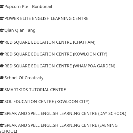
Popcorn Pte I Bonbonail
POWER ELITE ENGLISH LEARNING CENTRE
Qian Qian Tang
RED SQUARE EDUCATION CENTRE (CHATHAM)
RED SQUARE EDUCATION CENTRE (KOWLOON CITY)
RED SQUARE EDUCATION CENTRE (WHAMPOA GARDEN)
School Of Creativity
SMARTKIDS TUTORIAL CENTRE
SOL EDUCATION CENTRE (KOWLOON CITY)
SPEAK AND SPELL ENGLISH LEARNING CENTRE (DAY SCHOOL)
SPEAK AND SPELL ENGLISH LEARNING CENTRE (EVENING
SCHOOL)