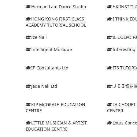
Herman Lam Dance Studio
HK INSTIT
HONG KONG FIRST CLASS
I THINK E
ACADEMY TUTORIAL SCHOOL
Ice Nail
IL COLPO Pac
Intelligent Musique
Interesting 
IP Consultants Ltd
ITS TUTORI
Jade Nail Ltd
ＪＥＩ博材
KIP MCGRATH EDUCATION
LA CHOUET
CENTRE
CENTER
LITTLE MUSICIAN & ARTIST
Lotus Conce
EDUCATION CENTRE