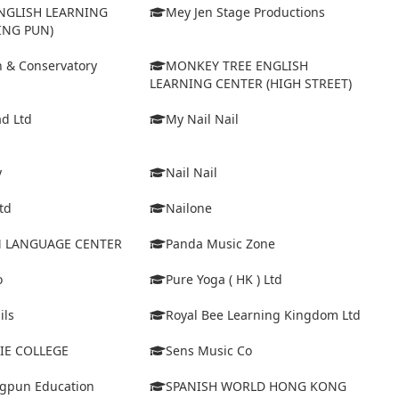
GLISH LEARNING
Mey Jen Stage Productions
ING PUN)
in & Conservatory
MONKEY TREE ENGLISH
LEARNING CENTER (HIGH STREET)
d Ltd
My Nail Nail
y
Nail Nail
td
Nailone
IM LANGUAGE CENTER
Panda Music Zone
o
Pure Yoga ( HK ) Ltd
ils
Royal Bee Learning Kingdom Ltd
IE COLLEGE
Sens Music Co
ngpun Education
SPANISH WORLD HONG KONG