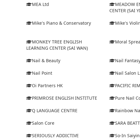
MEA Ltd
MEADOW EN
CENTER (SAI Y
Mike's Piano & Conservatory
Mike's Viol
MONKEY TREE ENGLISH
Moral Sprea
LEARNING CENTER (SAI WAN)
Nail & Beauty
Nail Fantas
Nail Point
Nail Salon L
Oi Partners HK
PACIFIC R
PRIMROSE ENGLISH INSTITUTE
Pure Nail C
Q LANGUAGE CENTRE
Rainbow Na
Salon Core
SARA BEATT
SERIOUSLY ADDICTIVE
So-In Saiyi