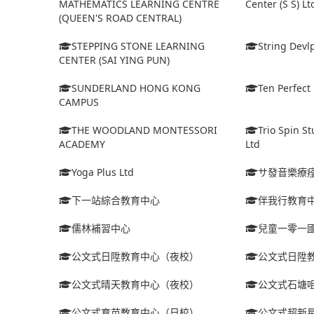
MATHEMATICS LEARNING CENTRE
Center (S S) Lt
(QUEEN'S ROAD CENTRAL)
STEPPING STONE LEARNING
String Dev
CENTER (SAI YING PUN)
SUNDERLAND HONG KONG
Ten Perfect 
CAMPUS
THE WOODLAND MONTESSORI
Trio Spin S
ACADEMY
Ltd
Yoga Plus Ltd
サ發音樂療
下一站綜合教育中心
伴我行教育
儒林補習中心
兒童一零一
公文式日陞教育中心（夜校）
公文式日陞
公文式晴天教育中心（夜校）
公文式石塘
公文式育苗教育中心（日校）
公文式超新