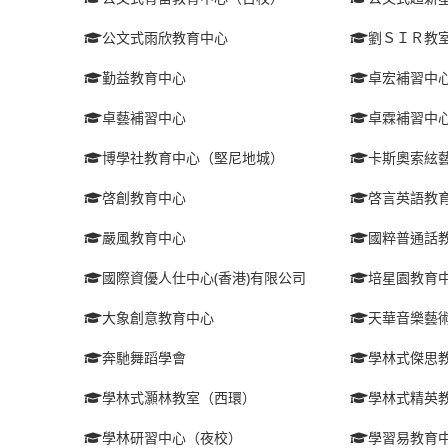
公文式雨欣教育中心
劉ＳＩＲ教
勤益教育中心
卓宏補習中
卓藝補習中心
卓霖補習中
博學社教育中心（堅尼地城）
卡斯奧索絃
啓創教育中心
啓言英語教
嚴風教育中心
國粹普通話
國際資優人仕中心(香港)有限公司
培星園教育
大象創意教育中心
天華音樂藝
奔馳舞蹈學會
學林式傑思
學林式灝林教室（西環）
學林式精英
學林研習中心（夜校）
學習易教育