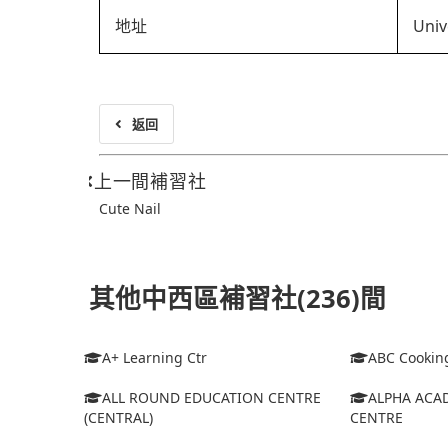
地址
Univ
返回
上一間補習社
Cute Nail
其他中西區補習社(236)間
A+ Learning Ctr
ABC Cooking
ALL ROUND EDUCATION CENTRE
ALPHA ACA
(CENTRAL)
CENTRE