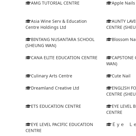
AMG TUTORIAL CENTRE
Apple Nails
Asia Wine Serv & Education
AUNTY LAV
Centre Holdings Ltd
CENTRE (SHE
BINTANG NUSANTARA SCHOOL
Blossom Nai
(SHEUNG WAN)
CANA ELITE EDUCATION CENTRE
CAPSTONE 
WAN)
Culinary Arts Centre
Cute Nail
Dreamland Creative Ltd
ENGLISH FO
CENTRE (SHE
ETS EDUCATION CENTRE
EYE LEVEL 
CENTRE
EYE LEVEL PACIFIC EDUCATION
Ｅｙｅ Ｌ
CENTRE