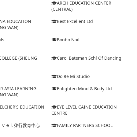
ARCH EDUCATION CENTER
(CENTRAL)
INA EDUCATION
Best Excellent Ltd
UNG WAN)
ls
Bonbo Nail
COLLEGE (SHEUNG
Carol Bateman Schl Of Dancing
Do Re Mi Studio
R ASIA LEARNING
Enlighten Mind & Body Ltd
UNG WAN)
BELCHER'S EDUCATION
EYE LEVEL CAINE EDUCATION
CENTRE
ｅｖｅｌ棨行教育中心
FAMILY PARTNERS SCHOOL