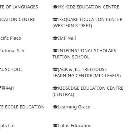
UTE OF LANGUAGES
HK KIDZ EDUCATION CENTRE
DUCATION CENTRE
I-SQUARE EDUCATION CENTER
(WESTERN STREET)
ific Place
IMP Nail
Tutorial Schl
INTERNATIONAL SCHOLARS
TUITION SCHOOL
AL SCHOOL
JACK & JILL TREEHOUSE
LEARNING CENTRE (MID-LEVELS)
學習中心
KIDSEDGE EDUCATION CENTRE
(CENTRAL)
TE ECOLE EDUCATION
Learning Grace
pts Ltd
Lotus Education