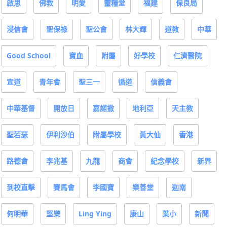
啟思
佛教
明愛
靈糧堂
福建
保良局
浸信會
聖保祿
聖公會
林大輝
道教
中華
Good School
寶血
附屬
好學校
仁濟醫院
宣道
青年會
聖三一
循道
信義會
中華基督
開放日
嘉諾撒
地利亞
天主教
聖若瑟
伊利沙伯
附屬學校
黃大仙
香港
路德會
李兆基
九龍
商會
紀念學校
新界
到校直擊
賽馬會
李國寶
樂善堂
迦南
何明華
堅樂
Ling Ying
康山
葉小
新聞