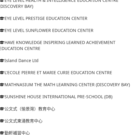
EYE LEVEL HEALTH & INTELLIGENCE EDUCATION CENTRE
(DISCOVERY BAY)
EYE LEVEL PRESTIGE EDUCATION CENTER
EYE LEVEL SUNFLOWER EDUCATION CENTER
HAVE KNOWLEDGE INSPIRING LEARNED ACHIEVEMENT
EDUCATION CENTRE
Island Dance Ltd
L'ECOLE PIERRE ET MARIE CURIE EDUCATION CENTRE
MATHNASIUM THE MATH LEARNING CENTER (DISCOVERY BAY)
SUNSHINE HOUSE INTERNATIONAL PRE-SCHOOL (DB)
公文式（愉景灣）教育中心
公文式東涌教育中心
勤軒補習中心