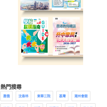
熱門搜尋
惠僑
沈香林
東華三院
基灣
潮州會館