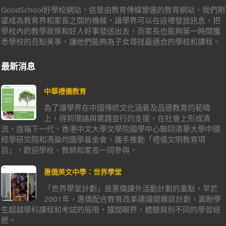
GoodSchool好學校網站，這是由教育傳媒營運的教育網站，我們期
望成為教育界和家長之間的橋樑，讓學界可以在這裡發放訊息，把
學校內的教學政策和好人好事發送出去，而家長也能夠第一時間獲
悉學校的亮點美事，讓他們能夠為子女尋找最適合的學校和課程。
最新消息
中華禮儀教育
為了讓學界在中國傳統文化涵養及品德教育的範疇
上，得到理論與實踐並行的支援，在社會上形成清
流，造福下一代，香港中文大學文學院國學中心聯同清華大學中國
經學研究院和馮燊均國學基金會，攜手推動「禮儀文明教育項
目」，歡迎學校、教師和家長一同參與。
惠僑英文中學：世界學堂
「世界學堂計劃」是惠僑課外活動計劃的重點，早於
2001年，惠僑配合教育改革建議開展該計劃，冀盼學
生超越學科課程和考試的局限，擴闊眼界，體驗與別不同的學習經
歷。