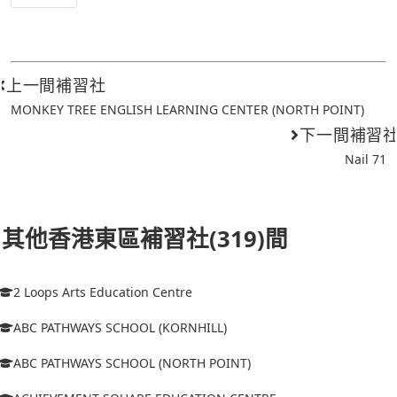
上一間補習社
MONKEY TREE ENGLISH LEARNING CENTER (NORTH POINT)
下一間補習
Nail 71
其他香港東區補習社(319)間
2 Loops Arts Education Centre
ABC PATHWAYS SCHOOL (KORNHILL)
ABC PATHWAYS SCHOOL (NORTH POINT)