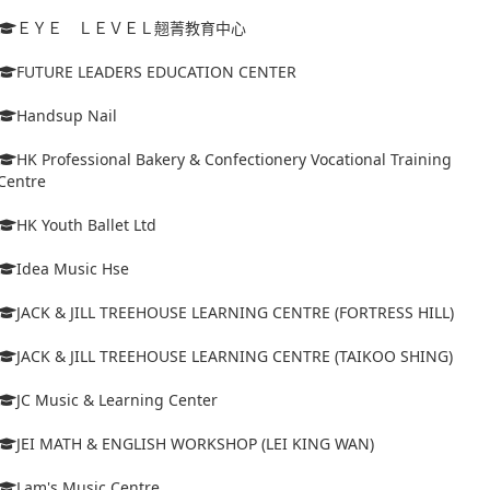
ＥＹＥ ＬＥＶＥＬ翹菁教育中心
FUTURE LEADERS EDUCATION CENTER
Handsup Nail
HK Professional Bakery & Confectionery Vocational Training
Centre
HK Youth Ballet Ltd
Idea Music Hse
JACK & JILL TREEHOUSE LEARNING CENTRE (FORTRESS HILL)
JACK & JILL TREEHOUSE LEARNING CENTRE (TAIKOO SHING)
JC Music & Learning Center
JEI MATH & ENGLISH WORKSHOP (LEI KING WAN)
Lam's Music Centre