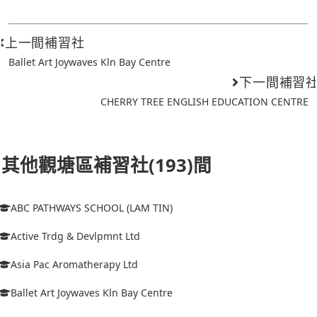
上一間補習社
Ballet Art Joywaves Kln Bay Centre
下一間補習
CHERRY TREE ENGLISH EDUCATION CENTRE
其他觀塘區補習社(193)間
ABC PATHWAYS SCHOOL (LAM TIN)
Active Trdg & Devlpmnt Ltd
Asia Pac Aromatherapy Ltd
Ballet Art Joywaves Kln Bay Centre