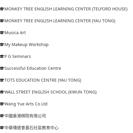
MONKEY TREE ENGLISH LEARNING CENTER (TELFORD HOUSE)
MONKEY TREE ENGLISH LEARNING CENTER (YAU TONG)
Musica Art
My Makeup Workshop
P G Seminars
Successful Education Centre
TOTS EDUCATION CENTRE (YAU TONG)
WALL STREET ENGLISH SCHOOL (KWUN TONG)
Wang Yue Arts Co Ltd
中國香港棋院有限公司
中華傳道會基石社區教育中心