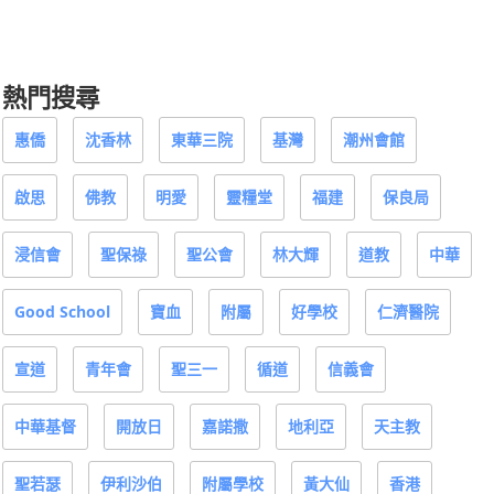
熱門搜尋
惠僑
沈香林
東華三院
基灣
潮州會館
啟思
佛教
明愛
靈糧堂
福建
保良局
浸信會
聖保祿
聖公會
林大輝
道教
中華
Good School
寶血
附屬
好學校
仁濟醫院
宣道
青年會
聖三一
循道
信義會
中華基督
開放日
嘉諾撒
地利亞
天主教
聖若瑟
伊利沙伯
附屬學校
黃大仙
香港