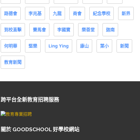
路德會
李兆基
九龍
商會
紀念學校
新界
到校直擊
賽馬會
李國寶
樂善堂
迦南
何明華
堅樂
Ling Ying
康山
葉小
新聞
教育新聞
跨平台全新教育招聘服務
關於 GOODSCHOOL 好學校網站