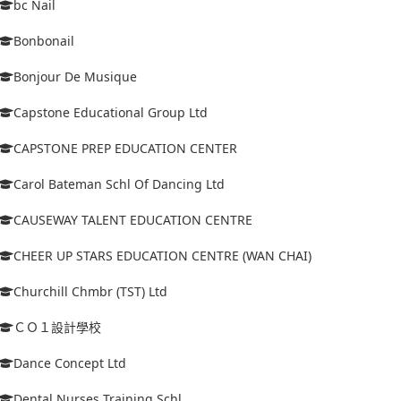
bc Nail
Bonbonail
Bonjour De Musique
Capstone Educational Group Ltd
CAPSTONE PREP EDUCATION CENTER
Carol Bateman Schl Of Dancing Ltd
CAUSEWAY TALENT EDUCATION CENTRE
CHEER UP STARS EDUCATION CENTRE (WAN CHAI)
Churchill Chmbr (TST) Ltd
ＣＯ１設計學校
Dance Concept Ltd
Dental Nurses Training Schl