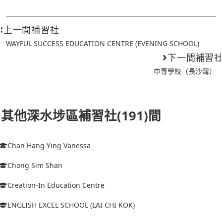
上一間補習社
WAYFUL SUCCESS EDUCATION CENTRE (EVENING SCHOOL)
下一間補習
中專學校（長沙灣）
其他深水埗區補習社(191)間
Chan Hang Ying Vanessa
Chong Sim Shan
Creation-In Education Centre
ENGLISH EXCEL SCHOOL (LAI CHI KOK)