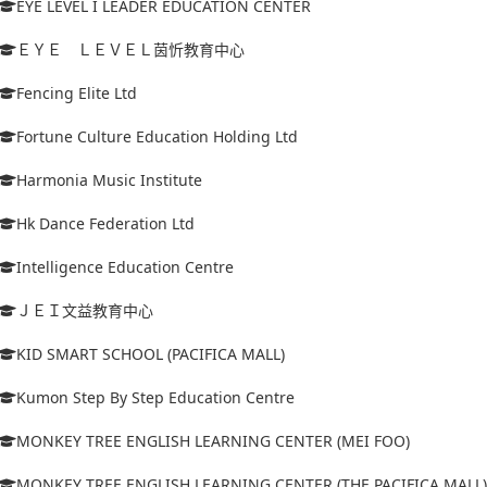
EYE LEVEL I LEADER EDUCATION CENTER
ＥＹＥ ＬＥＶＥＬ茵忻教育中心
Fencing Elite Ltd
Fortune Culture Education Holding Ltd
Harmonia Music Institute
Hk Dance Federation Ltd
Intelligence Education Centre
ＪＥＩ文益教育中心
KID SMART SCHOOL (PACIFICA MALL)
Kumon Step By Step Education Centre
MONKEY TREE ENGLISH LEARNING CENTER (MEI FOO)
MONKEY TREE ENGLISH LEARNING CENTER (THE PACIFICA MALL)