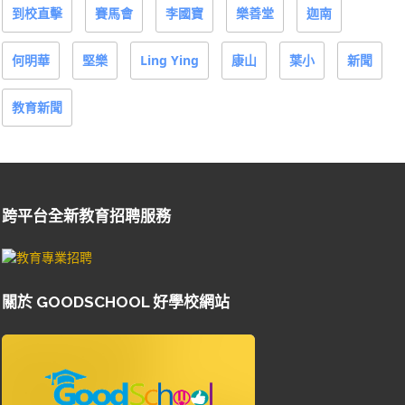
到校直擊
賽馬會
李國寶
樂善堂
迦南
何明華
堅樂
Ling Ying
康山
葉小
新聞
教育新聞
跨平台全新教育招聘服務
關於 GOODSCHOOL 好學校網站