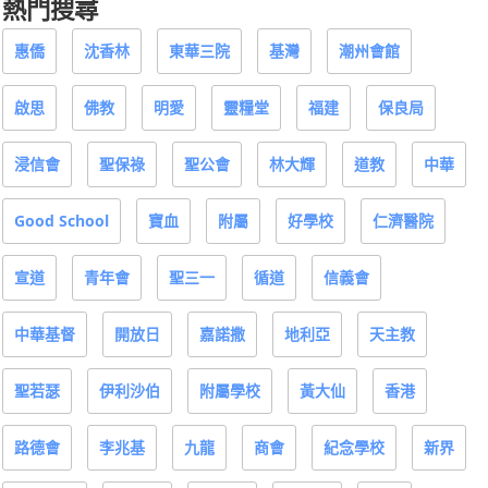
熱門搜尋
惠僑
沈香林
東華三院
基灣
潮州會館
啟思
佛教
明愛
靈糧堂
福建
保良局
浸信會
聖保祿
聖公會
林大輝
道教
中華
Good School
寶血
附屬
好學校
仁濟醫院
宣道
青年會
聖三一
循道
信義會
中華基督
開放日
嘉諾撒
地利亞
天主教
聖若瑟
伊利沙伯
附屬學校
黃大仙
香港
路德會
李兆基
九龍
商會
紀念學校
新界