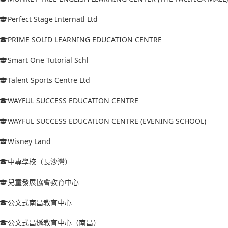
Perfect Stage Internatl Ltd
PRIME SOLID LEARNING EDUCATION CENTRE
Smart One Tutorial Schl
Talent Sports Centre Ltd
WAYFUL SUCCESS EDUCATION CENTRE
WAYFUL SUCCESS EDUCATION CENTRE (EVENING SCHOOL)
Wisney Land
中專學校（長沙灣）
兒童發展協會教育中心
公文式南昌教育中心
公文式昌遜教育中心（南昌）