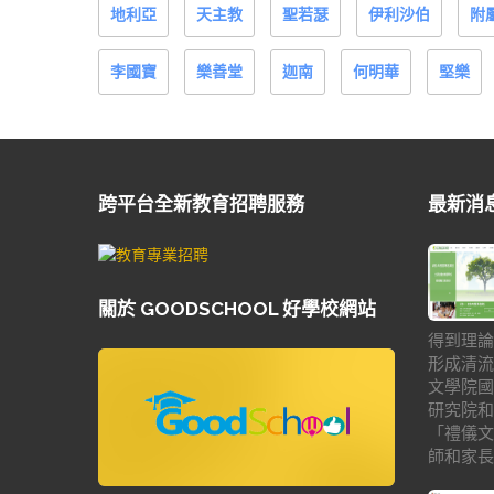
地利亞
天主教
聖若瑟
伊利沙伯
附
李國寶
樂善堂
迦南
何明華
堅樂
跨平台全新教育招聘服務
最新消
關於 GOODSCHOOL 好學校網站
得到理論
形成清流
文學院國
研究院和
「禮儀文
師和家長