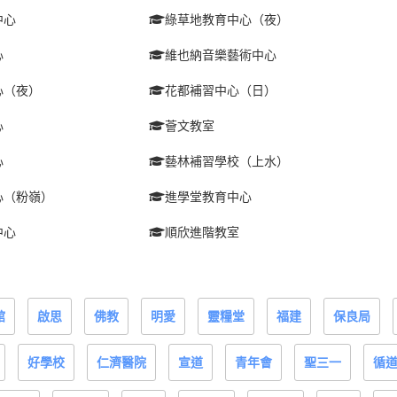
中心
綠草地教育中心（夜）
心
維也納音樂藝術中心
心（夜）
花都補習中心（日）
心
薈文教室
心
藝林補習學校（上水）
心（粉嶺）
進學堂教育中心
中心
順欣進階教室
館
啟思
佛教
明愛
靈糧堂
福建
保良局
好學校
仁濟醫院
宣道
青年會
聖三一
循