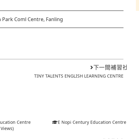
 Park Coml Centre, Fanling
下一間補習社
TINY TALENTS ENGLISH LEARNING CENTRE
ducation Centre
E Nopi Century Education Centre
 Views)