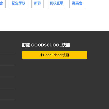
會
紀念學校
新界
到校直擊
賽馬會
訂閱 GOODSCHOOL快訊
GoodSchool快訊