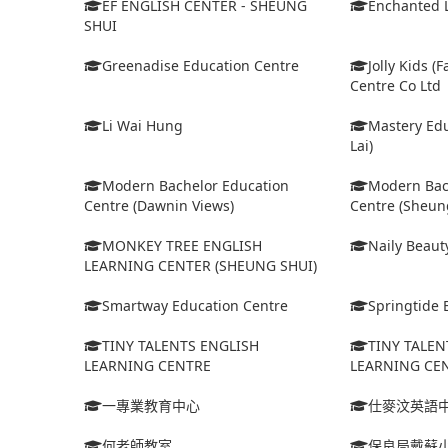
EF ENGLISH CENTER - SHEUNG
Enchanted 
SHUI
Greenadise Education Centre
Jolly Kids (
Centre Co Ltd
Li Wai Hung
Mastery Edu
Lai)
Modern Bachelor Education
Modern Bac
Centre (Dawnin Views)
Centre (Sheun
MONKEY TREE ENGLISH
Naily Beaut
LEARNING CENTER (SHEUNG SHUI)
Smartway Education Centre
Springtide B
TINY TALENTS ENGLISH
TINY TALEN
LEARNING CENTRE
LEARNING CEN
一專業教育中心
仕麥汶英語
何老師教室
保良局戴蘇