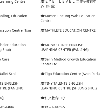
Learning Centre
ＥＹＥ ＬＥＶＥＬ 工作室教育中
心（粉嶺）
Fanling) Education
Kumon Cheung Wah Education
Centre
cation Centre (Tsui
MATHLETE EDUCATION CENTRE
helor Education
MONKEY TREE ENGLISH
g Shui)
LEARNING CENTER (FANLING)
y Care
Selin Method Growth Education
Centre Ltd
allet Schl
Tiga Education Centre (Avon Park)
TS ENGLISH
TINY TALENTS ENGLISH
TRE (FANLING)
LEARNING CENTRE (SHEUNG SHUI)
中心
仨文教育中心
小韞幼稚園
傑思音樂中心