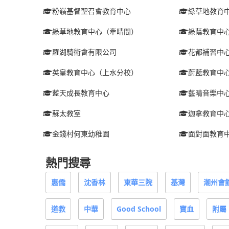
粉嶺基督聖召會教育中心
綠草地教育
綠草地教育中心（牽晴間）
綠蔭教育中
羅湖騎術會有限公司
花都補習中
英皇教育中心（上水分校）
蔚藍教育中
藍天成長教育中心
藝晴音樂中
蘇太教室
迦拿教育中
金錢村何東幼稚園
面對面教育
熱門搜尋
惠僑
沈香林
東華三院
基灣
潮州會
道教
中華
Good School
寶血
附屬