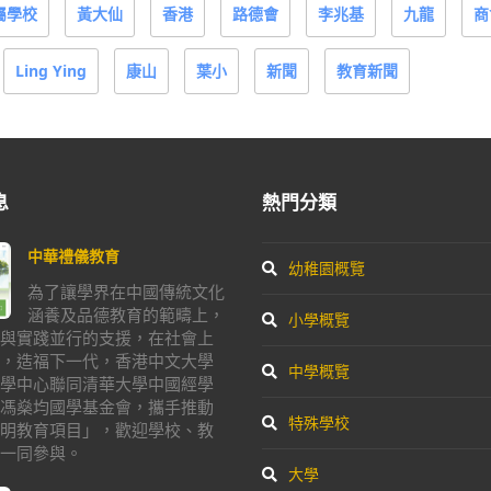
屬學校
黃大仙
香港
路德會
李兆基
九龍
商
Ling Ying
康山
葉小
新聞
教育新聞
息
熱門分類
中華禮儀教育
幼稚園概覽
為了讓學界在中國傳統文化
涵養及品德教育的範疇上，
小學概覽
與實踐並行的支援，在社會上
，造福下一代，香港中文大學
中學概覽
學中心聯同清華大學中國經學
馮燊均國學基金會，攜手推動
特殊學校
明教育項目」，歡迎學校、教
一同參與。
大學