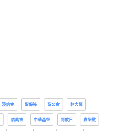
浸信會
聖保祿
聖公會
林大輝
道
信義會
中華基督
開放日
嘉諾撒