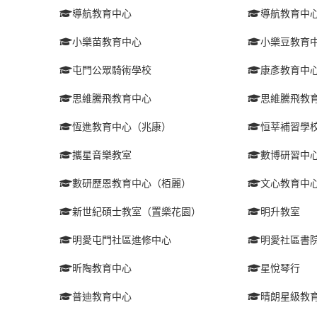
導航教育中心
導航教育中
小樂苗教育中心
小樂豆教育
屯門公眾騎術學校
康彥教育中
思維騰飛教育中心
思維騰飛教
恆進教育中心（兆康）
恒莘補習學
攜星音樂教室
數博研習中
數研歷恩教育中心（栢麗）
文心教育中
新世紀碩士教室（置樂花園）
明升教室
明愛屯門社區進修中心
明愛社區書院
昕陶教育中心
星悅琴行
普迪教育中心
晴朗星級教