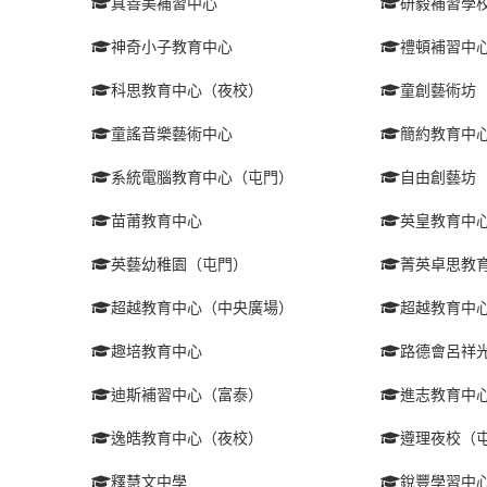
真善美補習中心
研毅補習學
神奇小子教育中心
禮頓補習中
科思教育中心（夜校）
童創藝術坊
童謠音樂藝術中心
簡約教育中
系統電腦教育中心（屯門）
自由創藝坊
苗莆教育中心
英皇教育中
英藝幼稚園（屯門）
菁英卓思教
超越教育中心（中央廣場）
超越教育中
趣培教育中心
路德會呂祥
迪斯補習中心（富泰）
進志教育中
逸皓教育中心（夜校）
遵理夜校（
釋慧文中學
銳豐學習中