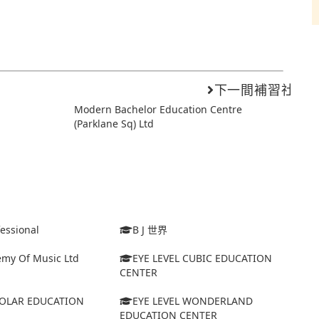
下一間補習社
Modern Bachelor Education Centre
(Parklane Sq) Ltd
fessional
B J 世界
emy Of Music Ltd
EYE LEVEL CUBIC EDUCATION
CENTER
SOLAR EDUCATION
EYE LEVEL WONDERLAND
EDUCATION CENTER