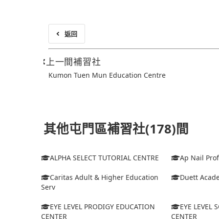
返回
上一間補習社
Kumon Tuen Mun Education Centre
其他屯門區補習社(178)間
ALPHA SELECT TUTORIAL CENTRE
Ap Nail Pro
Caritas Adult & Higher Education
Duett Acad
Serv
EYE LEVEL PRODIGY EDUCATION
EYE LEVEL 
CENTER
CENTER