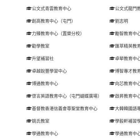
公文式青雲教育中心
公文式龍門
創高教育中心（屯門）
劉志明
力臻教育中心（置樂分校）
勵智教育中
勸學教室
匯萃精英教
升望補習社
卓犖教育中
卓越銳豐學習中心
博智專才教
博通教育中心
向芯教育中
啓言英語教育中心（屯門蝴蝶廣場）
啟昇教育中
基督教香港信義會尊聖堂教育中心
大韓韓國語
姚氏教室
學毅軒補習
學通教育中心
學通教育中