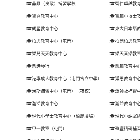
晶晶（良政）補習學校
智仁卓越教
智尊教育中心
智趣小博士
朗星教育中心
東大日本語
柏思教育中心（屯門）
柏麗柏思教
樂兒天天教育中心
樂天音樂教
樂詩琴行
樂趣教育中
港專成人教育中心（屯門官立中學）
溥思教育中
漢斯補習中心（屯門）（夜校）
澤師社補習
瀚溢教育中心
瀚益教育中
現代小學士教育中心（栢麗廣場）
現代小課室
甲一教室（屯門）
盈豐精研補