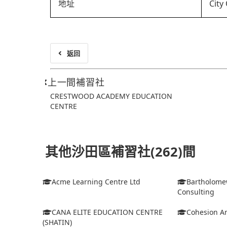
地址
City
返回
上一間補習社
CRESTWOOD ACADEMY EDUCATION
CENTRE
其他沙田區補習社(262)間
Acme Learning Centre Ltd
Bartholome
Consulting
CANA ELITE EDUCATION CENTRE
Cohesion Ar
(SHATIN)