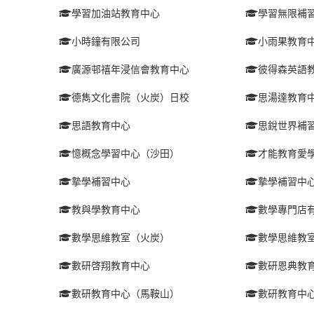
學習加油站教育中心
學習無限補
小時鐘有限公司
小雨果教育
廣源邨禧年浸信會教育中心
彼得森英語
德雋文化書院（火炭）日校
思湯達教育
思語教育中心
思銳世界補
憶概念學習中心（沙田）
才能教育愛
摯學補習中心
摯學補習中
教與學教育中心
數學專門店
數學思維教室（火炭）
數學思維教
數研啓翔教育中心
數研恩典教
數研教育中心（馬鞍山）
數研教育中心