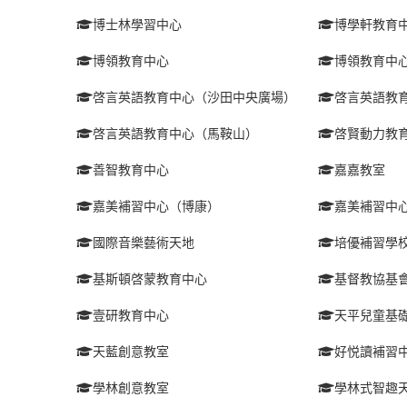
博士林學習中心
博學軒教育
博領教育中心
博領教育中
啓言英語教育中心（沙田中央廣場）
啓言英語教
啓言英語教育中心（馬鞍山）
啓賢動力教
善智教育中心
嘉嘉教室
嘉美補習中心（博康）
嘉美補習中
國際音樂藝術天地
培優補習學
基斯頓啓蒙教育中心
基督教協基
壹研教育中心
天平兒童基
天藍創意教室
好悦讀補習
學林創意教室
學林式智趣