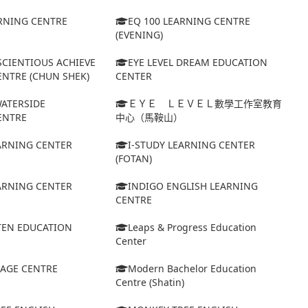
ARNING CENTRE
EQ 100 LEARNING CENTRE
(EVENING)
SCIENTIOUS ACHIEVE
EYE LEVEL DREAM EDUCATION
NTRE (CHUN SHEK)
CENTER
WATERSIDE
ＥＹＥ ＬＥＶＥＬ數學工作室教育
ENTRE
中心（馬鞍山）
EARNING CENTER
I-STUDY LEARNING CENTER
(FOTAN)
EARNING CENTER
INDIGO ENGLISH LEARNING
CENTRE
TEN EDUCATION
Leaps & Progress Education
Center
AGE CENTRE
Modern Bachelor Education
Centre (Shatin)