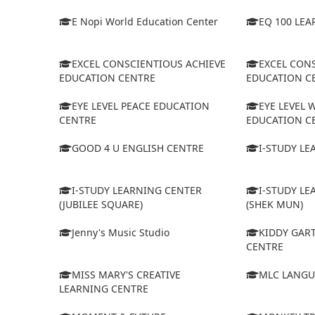
E Nopi World Education Center
EQ 100 LE
EXCEL CONSCIENTIOUS ACHIEVE
EXCEL CON
EDUCATION CENTRE
EDUCATION CE
EYE LEVEL PEACE EDUCATION
EYE LEVEL 
CENTRE
EDUCATION C
GOOD 4 U ENGLISH CENTRE
I-STUDY L
I-STUDY LEARNING CENTER
I-STUDY L
(JUBILEE SQUARE)
(SHEK MUN)
Jenny's Music Studio
KIDDY GAR
CENTRE
MISS MARY'S CREATIVE
MLC LANGU
LEARNING CENTRE