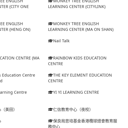
EE ENGLISH
MONKEY TREE ENGLISH
TER (CITY ONE
LEARNING CENTER (CITYLINK)
EE ENGLISH
MONKEY TREE ENGLISH
TER (HENG ON)
LEARNING CENTER (MA ON SHAN)
Nail Talk
UCATION CENTRE (MA
RAINBOW KIDS EDUCATION
CENTRE
s Education Centre
THE KEY ELEMENT EDUCATION
td
CENTRE
arning Centre
YI YI LEARNING CENTRE
心（美田）
仁信教育中心（夜校）
心
保良局思培基金香港欖球總會教育服
務中心