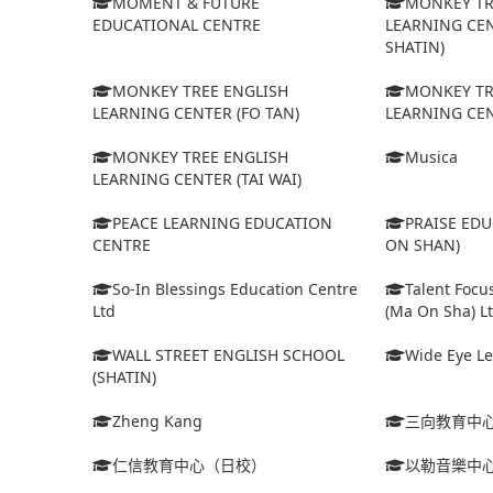
MOMENT & FUTURE
MONKEY TR
EDUCATIONAL CENTRE
LEARNING CEN
SHATIN)
MONKEY TREE ENGLISH
MONKEY TR
LEARNING CENTER (FO TAN)
LEARNING CEN
MONKEY TREE ENGLISH
Musica
LEARNING CENTER (TAI WAI)
PEACE LEARNING EDUCATION
PRAISE ED
CENTRE
ON SHAN)
So-In Blessings Education Centre
Talent Focu
Ltd
(Ma On Sha) L
WALL STREET ENGLISH SCHOOL
Wide Eye Le
(SHATIN)
Zheng Kang
三向教育中
仁信教育中心（日校）
以勒音樂中