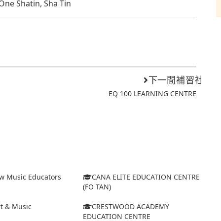
 One Shatin, Sha Tin
下一間補習社
EQ 100 LEARNING CENTRE
w Music Educators
CANA ELITE EDUCATION CENTRE
(FO TAN)
t & Music
CRESTWOOD ACADEMY
EDUCATION CENTRE