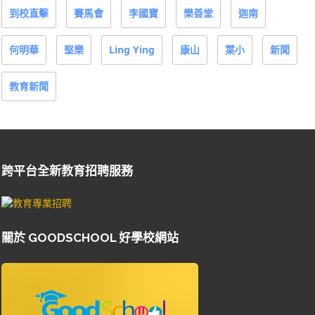
到校直擊
賽馬會
李國寶
樂善堂
迦南
何明華
堅樂
Ling Ying
康山
葉小
新聞
教育新聞
跨平台全新教育招聘服務
關於 GOODSCHOOL 好學校網站