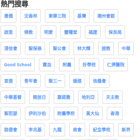
熱門搜尋
惠僑
沈香林
東華三院
基灣
潮州會館
啟思
佛教
明愛
靈糧堂
福建
保良局
浸信會
聖保祿
聖公會
林大輝
道教
中華
Good School
寶血
附屬
好學校
仁濟醫院
宣道
青年會
聖三一
循道
信義會
中華基督
開放日
嘉諾撒
地利亞
天主教
聖若瑟
伊利沙伯
附屬學校
黃大仙
香港
路德會
李兆基
九龍
商會
紀念學校
新界