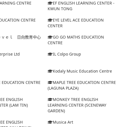
EARNING CENTRE
EF ENGLISH LEARNING CENTER -
KWUN TONG
EDUCATION CENTRE
EYE LEVEL ACE EDUCATION
CENTER
ｅｖｅｌ 日向教育中心
GO GO MATHS EDUCATION
CENTRE
erprise Ltd
IL Colpo Group
Kodaly Music Education Centre
E EDUCATION CENTRE
MAPLE TREE EDUCATION CENTRE
(LAGUNA PLAZA)
EE ENGLISH
MONKEY TREE ENGLISH
TER (LAM TIN)
LEARNING CENTER (SCENEWAY
GARDEN)
EE ENGLISH
Musica Art