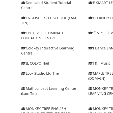
Dedicated Student Tutorial
E-SMART L
Centre
ENGLISH EXCEL SCHOOL (LAM
ETERNITY 
TIN)
EYE LEVEL ILLUMINATE
Ｅｙｅ Ｌ
EDUCATION CENTRE
Goldkey Interactive Learning
I Dance Ent
Centre
IL COLPO Nail
J & J Music
Look Studio Ltd The
MAPLE TRE
(DOMAIN)
Mathconcept Learning Center
MONKEY TR
(Lam Tin)
LEARNING CEN
MONKEY TREE ENGLISH
MONKEY TR