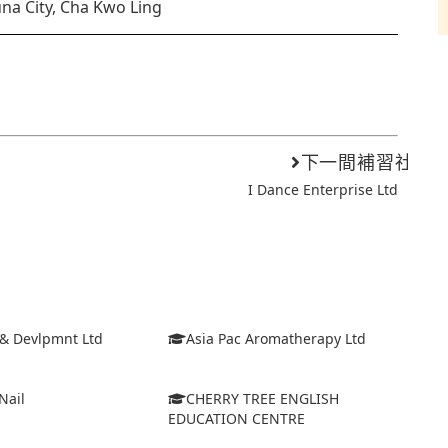
na City, Cha Kwo Ling
下一間補習社
I Dance Enterprise Ltd
 & Devlpmnt Ltd
Asia Pac Aromatherapy Ltd
Nail
CHERRY TREE ENGLISH
EDUCATION CENTRE