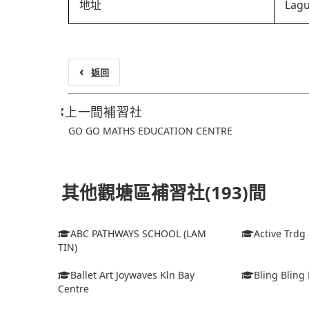
地址
Lagu
返回
上一間補習社
GO GO MATHS EDUCATION CENTRE
其他觀塘區補習社(193)間
ABC PATHWAYS SCHOOL (LAM
Active Trdg
TIN)
Ballet Art Joywaves Kln Bay
Bling Bling 
Centre