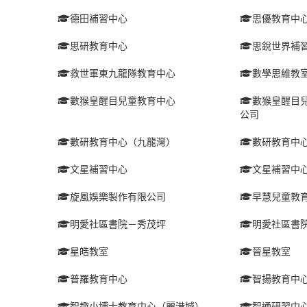
德田補習中心
思優教育中
思研教育中心
思銳世界補
救世軍東九龍隊教育中心
數學思維教
數猴皇醒目兒童教育中心
數猴皇醒目兒
公司
數研教育中心（九龍灣）
數研教育中心
文星補習中心
文星補習中
旋風娛樂製作有限公司
早慧兒童教
明愛社區書院－秀茂坪
明愛社區書
星皓教室
晉星教室
普羅教育中心
智揚教育中
智趣小博士教育中心（麗港城）
智通研習中