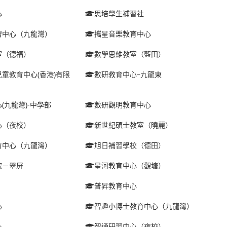
心
思培學生補習社
習中心（九龍灣）
攜星音樂教育中心
室（德福）
數學思維教室（藍田）
童教育中心(香港)有限
數研教育中心–九龍東
(九龍灣)-中學部
數研觀明教育中心
心（夜校）
新世紀碩士教室（曉麗）
育中心（九龍灣）
旭日補習學校（德田）
院－翠屏
星河教育中心（觀塘）
普昇教育中心
心
智趣小博士教育中心（九龍灣）
心
智通研習中心（夜校）