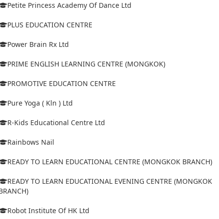
Petite Princess Academy Of Dance Ltd
PLUS EDUCATION CENTRE
Power Brain Rx Ltd
PRIME ENGLISH LEARNING CENTRE (MONGKOK)
PROMOTIVE EDUCATION CENTRE
Pure Yoga ( Kln ) Ltd
R-Kids Educational Centre Ltd
Rainbows Nail
READY TO LEARN EDUCATIONAL CENTRE (MONGKOK BRANCH)
READY TO LEARN EDUCATIONAL EVENING CENTRE (MONGKOK
BRANCH)
Robot Institute Of HK Ltd