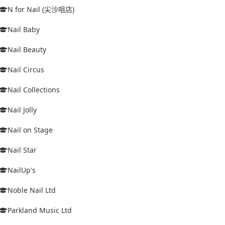
N for Nail (尖沙咀店)
Nail Baby
Nail Beauty
Nail Circus
Nail Collections
Nail Jolly
Nail on Stage
Nail Star
NailUp's
Noble Nail Ltd
Parkland Music Ltd