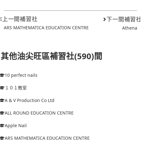
上一間補習社
下一間補習
ARS MATHEMATICA EDUCATION CENTRE
Athena
其他油尖旺區補習社(590)間
10 perfect nails
１０１教室
A & V Production Co Ltd
ALL ROUND EDUCATION CENTRE
Apple Nail
ARS MATHEMATICA EDUCATION CENTRE