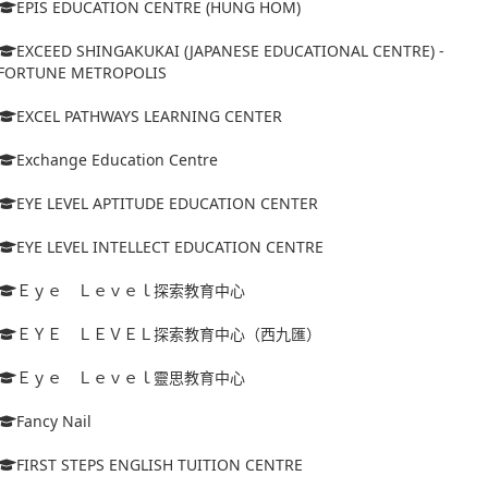
EPIS EDUCATION CENTRE (HUNG HOM)
EXCEED SHINGAKUKAI (JAPANESE EDUCATIONAL CENTRE) -
FORTUNE METROPOLIS
EXCEL PATHWAYS LEARNING CENTER
Exchange Education Centre
EYE LEVEL APTITUDE EDUCATION CENTER
EYE LEVEL INTELLECT EDUCATION CENTRE
Ｅｙｅ Ｌｅｖｅｌ探索教育中心
ＥＹＥ ＬＥＶＥＬ探索教育中心（西九匯）
Ｅｙｅ Ｌｅｖｅｌ靈思教育中心
Fancy Nail
FIRST STEPS ENGLISH TUITION CENTRE