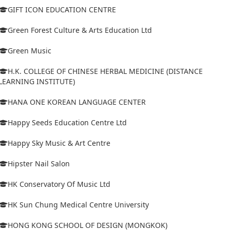
GIFT ICON EDUCATION CENTRE
Green Forest Culture & Arts Education Ltd
Green Music
H.K. COLLEGE OF CHINESE HERBAL MEDICINE (DISTANCE
LEARNING INSTITUTE)
HANA ONE KOREAN LANGUAGE CENTER
Happy Seeds Education Centre Ltd
Happy Sky Music & Art Centre
Hipster Nail Salon
HK Conservatory Of Music Ltd
HK Sun Chung Medical Centre University
HONG KONG SCHOOL OF DESIGN (MONGKOK)