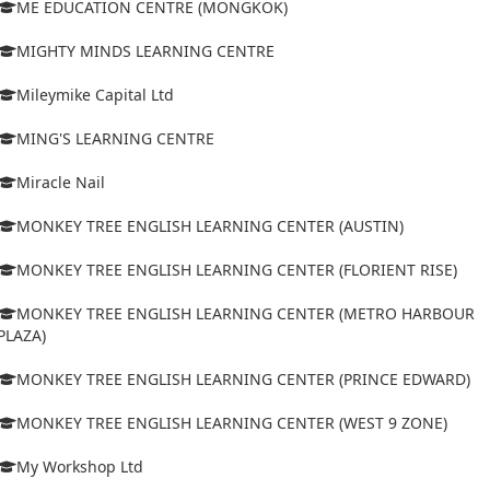
ME EDUCATION CENTRE (MONGKOK)
MIGHTY MINDS LEARNING CENTRE
Mileymike Capital Ltd
MING'S LEARNING CENTRE
Miracle Nail
MONKEY TREE ENGLISH LEARNING CENTER (AUSTIN)
MONKEY TREE ENGLISH LEARNING CENTER (FLORIENT RISE)
MONKEY TREE ENGLISH LEARNING CENTER (METRO HARBOUR
PLAZA)
MONKEY TREE ENGLISH LEARNING CENTER (PRINCE EDWARD)
MONKEY TREE ENGLISH LEARNING CENTER (WEST 9 ZONE)
My Workshop Ltd