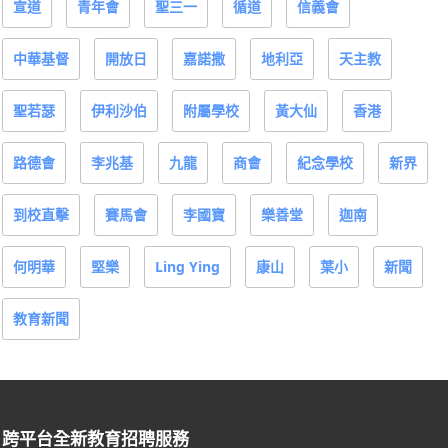
宣道
青年會
聖三一
循道
信義會
中華基督
開放日
嘉諾撒
地利亞
天主教
聖若瑟
伊利沙伯
附屬學校
黃大仙
香港
路德會
李兆基
九龍
商會
紀念學校
新界
到校直擊
賽馬會
李國寶
樂善堂
迦南
何明華
堅樂
Ling Ying
康山
葉小
新聞
教育新聞
跨平台全新教育招聘服務