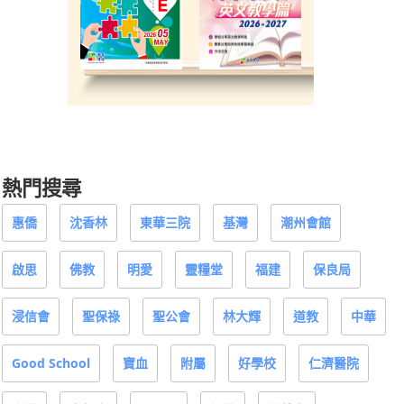
熱門搜尋
惠僑
沈香林
東華三院
基灣
潮州會館
啟思
佛教
明愛
靈糧堂
福建
保良局
浸信會
聖保祿
聖公會
林大輝
道教
中華
Good School
寶血
附屬
好學校
仁濟醫院