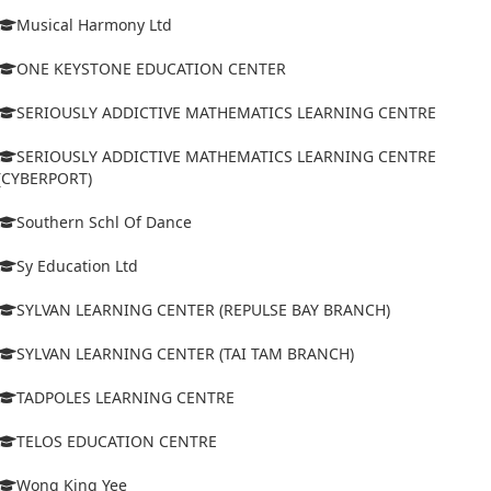
Musical Harmony Ltd
ONE KEYSTONE EDUCATION CENTER
SERIOUSLY ADDICTIVE MATHEMATICS LEARNING CENTRE
SERIOUSLY ADDICTIVE MATHEMATICS LEARNING CENTRE
(CYBERPORT)
Southern Schl Of Dance
Sy Education Ltd
SYLVAN LEARNING CENTER (REPULSE BAY BRANCH)
SYLVAN LEARNING CENTER (TAI TAM BRANCH)
TADPOLES LEARNING CENTRE
TELOS EDUCATION CENTRE
Wong King Yee