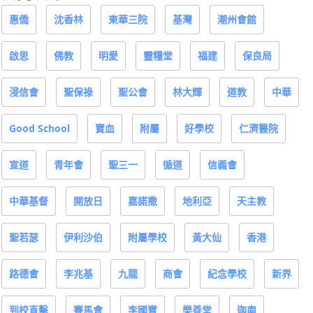
惠僑
沈香林
東華三院
基灣
潮州會館
啟思
佛教
明愛
靈糧堂
福建
保良局
浸信會
聖保祿
聖公會
林大輝
道教
中華
Good School
寶血
附屬
好學校
仁濟醫院
宣道
青年會
聖三一
循道
信義會
中華基督
開放日
嘉諾撒
地利亞
天主教
聖若瑟
伊利沙伯
附屬學校
黃大仙
香港
路德會
李兆基
九龍
商會
紀念學校
新界
到校直擊
賽馬會
李國寶
樂善堂
迦南