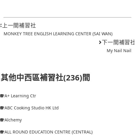
上一間補習社
MONKEY TREE ENGLISH LEARNING CENTER (SAI WAN)
下一間補習
My Nail Nail
其他中西區補習社(236)間
A+ Learning Ctr
ABC Cooking Studio HK Ltd
Alchemy
ALL ROUND EDUCATION CENTRE (CENTRAL)