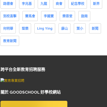
路德會
李兆基
九龍
商會
紀念學校
新界
到校直擊
賽馬會
李國寶
樂善堂
迦南
何明華
堅樂
Ling Ying
康山
葉小
新聞
教育新聞
跨平台全新教育招聘服務
關於 GOODSCHOOL 好學校網站