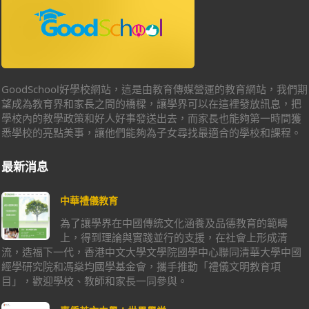
GoodSchool好學校網站，這是由教育傳媒營運的教育網站，我們期
望成為教育界和家長之間的橋樑，讓學界可以在這裡發放訊息，把
學校內的教學政策和好人好事發送出去，而家長也能夠第一時間獲
悉學校的亮點美事，讓他們能夠為子女尋找最適合的學校和課程。
最新消息
中華禮儀教育
為了讓學界在中國傳統文化涵養及品德教育的範疇
上，得到理論與實踐並行的支援，在社會上形成清
流，造福下一代，香港中文大學文學院國學中心聯同清華大學中國
經學研究院和馮燊均國學基金會，攜手推動「禮儀文明教育項
目」，歡迎學校、教師和家長一同參與。