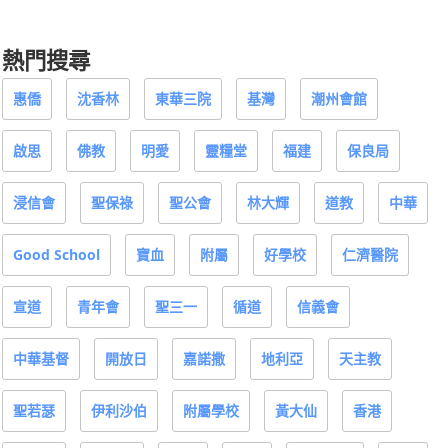
熱門搜尋
惠僑
沈香林
東華三院
基灣
潮州會館
啟思
佛教
明愛
靈糧堂
福建
保良局
浸信會
聖保祿
聖公會
林大輝
道教
中華
Good School
寶血
附屬
好學校
仁濟醫院
宣道
青年會
聖三一
循道
信義會
中華基督
開放日
嘉諾撒
地利亞
天主教
聖若瑟
伊利沙伯
附屬學校
黃大仙
香港