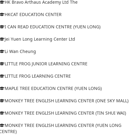
HK Bravo Arthaus Academy Ltd The
HKCAT EDUCATION CENTER
I CAN READ EDUCATION CENTRE (YUEN LONG)
Jei Yuen Long Learning Center Ltd
Li Wan Cheung
LITTLE FROG JUNIOR LEARNING CENTRE
LITTLE FROG LEARNING CENTRE
MAPLE TREE EDUCATION CENTRE (YUEN LONG)
MONKEY TREE ENGLISH LEARNING CENTER (ONE SKY MALL)
MONKEY TREE ENGLISH LEARNING CENTER (TIN SHUI WAI)
MONKEY TREE ENGLISH LEARNING CENTER (YUEN LONG
CENTRE)