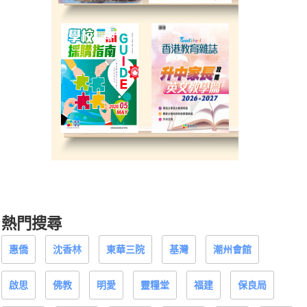
熱門搜尋
惠僑
沈香林
東華三院
基灣
潮州會館
啟思
佛教
明愛
靈糧堂
福建
保良局