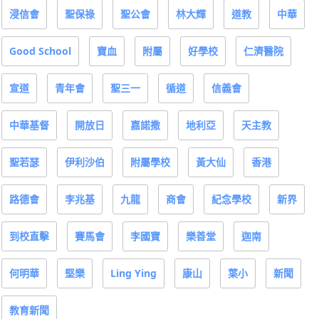
浸信會
聖保祿
聖公會
林大輝
道教
中華
Good School
寶血
附屬
好學校
仁濟醫院
宣道
青年會
聖三一
循道
信義會
中華基督
開放日
嘉諾撒
地利亞
天主教
聖若瑟
伊利沙伯
附屬學校
黃大仙
香港
路德會
李兆基
九龍
商會
紀念學校
新界
到校直擊
賽馬會
李國寶
樂善堂
迦南
何明華
堅樂
Ling Ying
康山
葉小
新聞
教育新聞