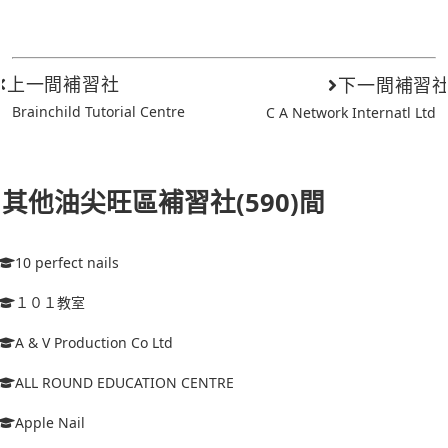
上一間補習社
下一間補習
Brainchild Tutorial Centre
C A Network Internatl Ltd
其他油尖旺區補習社(590)間
10 perfect nails
１０１教室
A & V Production Co Ltd
ALL ROUND EDUCATION CENTRE
Apple Nail