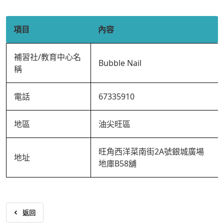
項目
內容
補習社/教育中心名
Bubble Nail
稱
電話
67335910
地區
油尖旺區
旺角西洋菜南街2A號銀城廣場
地址
地庫B58舖
返回