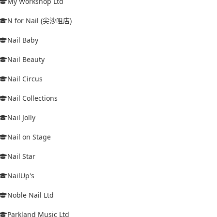
My Workshop Ltd
N for Nail (尖沙咀店)
Nail Baby
Nail Beauty
Nail Circus
Nail Collections
Nail Jolly
Nail on Stage
Nail Star
NailUp's
Noble Nail Ltd
Parkland Music Ltd