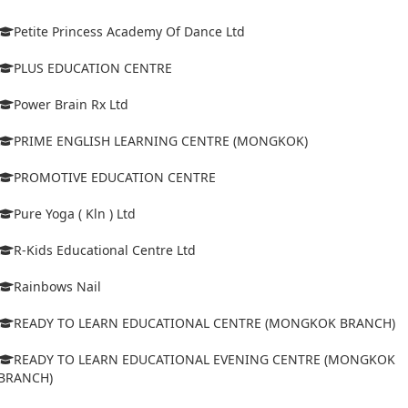
Petite Princess Academy Of Dance Ltd
PLUS EDUCATION CENTRE
Power Brain Rx Ltd
PRIME ENGLISH LEARNING CENTRE (MONGKOK)
PROMOTIVE EDUCATION CENTRE
Pure Yoga ( Kln ) Ltd
R-Kids Educational Centre Ltd
Rainbows Nail
READY TO LEARN EDUCATIONAL CENTRE (MONGKOK BRANCH)
READY TO LEARN EDUCATIONAL EVENING CENTRE (MONGKOK
BRANCH)