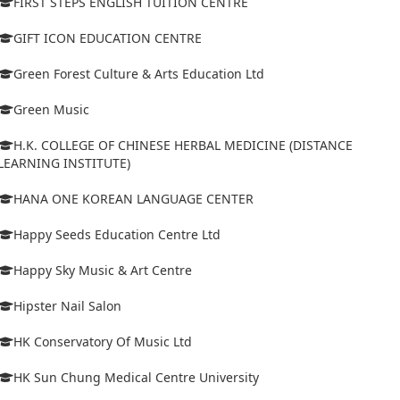
FIRST STEPS ENGLISH TUITION CENTRE
GIFT ICON EDUCATION CENTRE
Green Forest Culture & Arts Education Ltd
Green Music
H.K. COLLEGE OF CHINESE HERBAL MEDICINE (DISTANCE
LEARNING INSTITUTE)
HANA ONE KOREAN LANGUAGE CENTER
Happy Seeds Education Centre Ltd
Happy Sky Music & Art Centre
Hipster Nail Salon
HK Conservatory Of Music Ltd
HK Sun Chung Medical Centre University