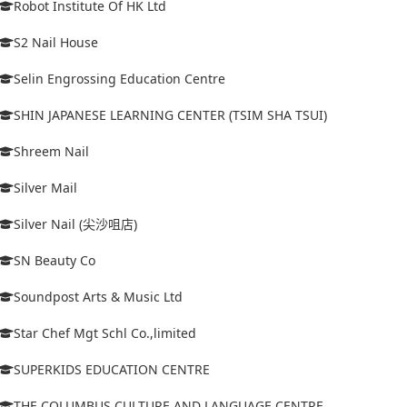
Robot Institute Of HK Ltd
S2 Nail House
Selin Engrossing Education Centre
SHIN JAPANESE LEARNING CENTER (TSIM SHA TSUI)
Shreem Nail
Silver Mail
Silver Nail (尖沙咀店)
SN Beauty Co
Soundpost Arts & Music Ltd
Star Chef Mgt Schl Co.,limited
SUPERKIDS EDUCATION CENTRE
THE COLUMBUS CULTURE AND LANGUAGE CENTRE