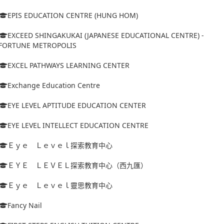
EPIS EDUCATION CENTRE (HUNG HOM)
EXCEED SHINGAKUKAI (JAPANESE EDUCATIONAL CENTRE) -
FORTUNE METROPOLIS
EXCEL PATHWAYS LEARNING CENTER
Exchange Education Centre
EYE LEVEL APTITUDE EDUCATION CENTER
EYE LEVEL INTELLECT EDUCATION CENTRE
Ｅｙｅ Ｌｅｖｅｌ探索教育中心
ＥＹＥ ＬＥＶＥＬ探索教育中心（西九匯）
Ｅｙｅ Ｌｅｖｅｌ靈思教育中心
Fancy Nail